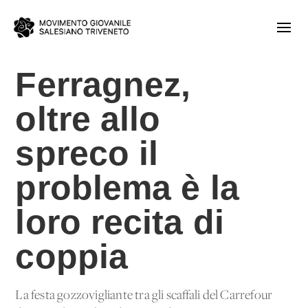
Ferragnez,
oltre allo
spreco il
problema è la
loro recita di
coppia
La festa gozzovigliante tra gli scaffali del Carrefour