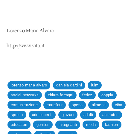
Lorenzo Maria Alvaro
http://www.vita.it
lorenzo maria alvaro
daniela cardini
iulm
social networks
chiara ferragni
fedez
coppia
comunicazione
carrefour
spesa
alimenti
cibo
spreco
adolescenti
giovani
adulti
animatori
educatori
genitori
insegnanti
moda
fashion