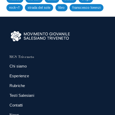
rock¬†
strada del sole
libro
franscesco lorenzi
MGS Triveneto
Chi siamo
Esperienze
Rubriche
Testi Salesiani
Contatti
News