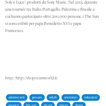
Sole e Luce) prodotti da Sony Music. Nel 2013, durante
una tournée tra Italia, Portogallo, Palestina e Brasile a
cui hanno partecipato oltre 200.000 persone, i The Sun
si sono esibiti per papa Benedetto XVI e papa
Francesco.
http://http://shop.teamworld.it/
adolescenti
giovani
adulti
animatori
educatori
musica
the sun
alcool
sesso
droga