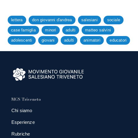
lettera
don giovanni d'andrea
salesiani
sociale
case famiglia
minori
adulti
matteo salvini
adolescenti
giovani
adulti
animatori
educatori
MGS Triveneto
Chi siamo
Esperienze
Rubriche