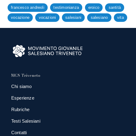
francesco andreoli
testimonianza
eroico
santità
vocazione
vocazioni
salesiani
salesiano
vita
MGS Triveneto
Chi siamo
Esperienze
Rubriche
Testi Salesiani
Contatti