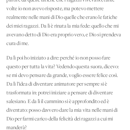
partire da quelle fatiche che i ragazzi vivevano, tante
volte io non avevo risposte, ma potevo mettere
realmente nelle mani di Dio quelle che erano le fatiche
dei miei ragazzi. Da lì è rinata la mia fede: quello che mi
avevano detto di Dio era proprio vero, e Dio si prendeva
cura di me.
Da lì poi ho iniziato a dire: perché io non posso fare
questo per tutta la vita? Vedendo questa suora, dicevo:
se mi devo pensare da grande, voglio essere felice così.
Da lì l’idea di diventare animatore per sempre si è
trasformata in: potrei iniziare a pensare di diventare
salesiano. E da lì il cammino si è approfondito ed è
diventato: posso davvero dare la mia vita nelle mani di
Dio per farmi carico della felicità dei ragazzi a cui mi
manderà?