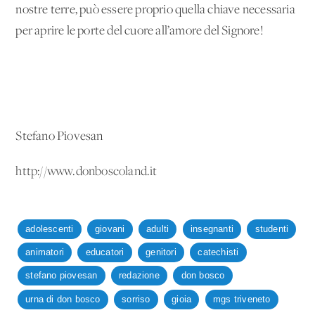
nostre terre, può essere proprio quella chiave necessaria
per aprire le porte del cuore all’amore del Signore!
Stefano Piovesan
http://www.donboscoland.it
adolescenti
giovani
adulti
insegnanti
studenti
animatori
educatori
genitori
catechisti
stefano piovesan
redazione
don bosco
urna di don bosco
sorriso
gioia
mgs triveneto