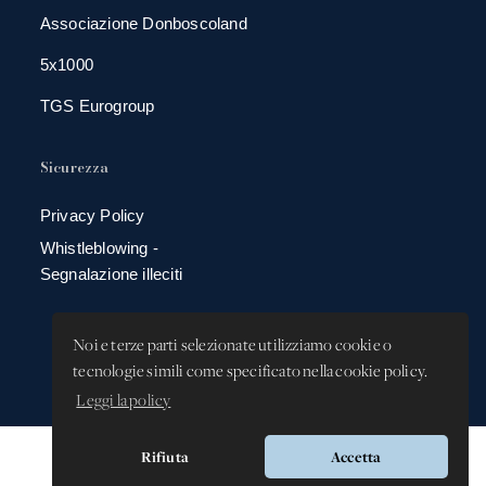
Associazione Donboscoland
5x1000
TGS Eurogroup
Sicurezza
Privacy Policy
Whistleblowing -
Segnalazione illeciti
Noi e terze parti selezionate utilizziamo cookie o
tecnologie simili come specificato nella cookie policy.
Leggi la policy
Rifiuta
Accetta
Versione app: 3.64.2 (18ea8745)