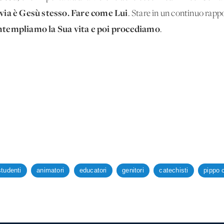
via è Gesù stesso. Fare come Lui
. Stare in un continuo rap
ntempliamo la Sua vita e poi procediamo
.
studenti
animatori
educatori
genitori
catechisti
pippo c