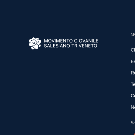
M
C
E
R
Te
Co
N
So