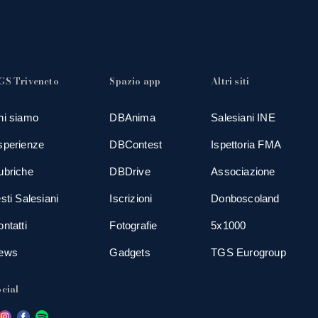
GS Triveneto
Spazio app
Altri siti
hi siamo
DBAnima
Salesiani INE
sperienze
DBContest
Ispettoria FMA
ubriche
DBDrive
Associazione
sti Salesiani
Iscrizioni
Donboscoland
ntatti
Fotografie
5x1000
ews
Gadgets
TGS Eurogroup
cial