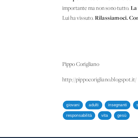
La 
importante ma non sono tutto.
Rilassiamoci. Co
Lui ha vissuto.
Pippo Corigliano
http://pippocorigliano.blogspot.it/
giovani
adulti
insegnanti
responsabilità
vita
gesù