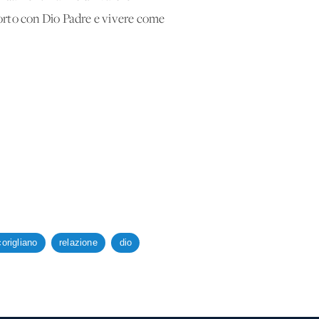
porto con Dio Padre e vivere come
origliano
relazione
dio