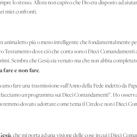
mpre lo stesso. Allora non capivo che Dio era disposto ad aiutar
nei miei confronti.
o un animaletto più o meno intelligente che fondamentalmente pen
ico Testamento dove ciò che conta sono i Dieci Comandamenti a
imi. Sembra che Gesù sia venuto ma che non abbia completato, 
a fare e non fare
.
amo fare una trasmissione sull’Anno della Fede indetto da Pap
: “facciamo un programma sui Dieci Comandamenti”. Ho osserva
, avremmo dovuto adottare come tema il Credo e non i Dieci C
 Gesù
, che mi porta ad una visione delle cose in cui i Dieci Co