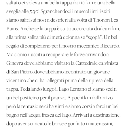
saltato ci voleva una bella tappa da 110 km e una bella
sveglia alle 5.30! Sgranchendoci i muscoli intirizziti
siamo saliti sui nostri destrieri alla volta di Thonon Les
Bains. Anche se la tappa è stata accorciata di alcuni km,
alla prima salita più di metà colonna se “sçopà”. Un bel
regalo di compleanno per il nostro meccanico Riccardo.
Ma siamo riusciti a recuperare le forze arrivando a
Ginevra dove abbiamo visitato la Cattedrale calvinista
di San Pietro, dove abbiamo incontrato un giovane
vicentino che ci ha rallegrati prima della ripresa della
tappa. Pedalando lungo il Lago Lemano ci siamo scelti
un bel posticino per il pranzo. A pochi km dall’arrivo
però la tentazione ci ha vinti e siamo corsi a farci un bel
bagno nell’acqua fresca del lago. Arrivati a destinazione,
dopo aver scaricato le borse e gonfiato i materassini,