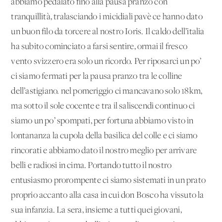
abbiamo pedalato fino alla pausa pranzo con
tranquillità, tralasciando i micidiali pavè ce hanno dato
un buon filo da torcere al nostro Ioris. Il caldo dell’italia
ha subito cominciato a farsi sentire, ormai il fresco
vento svizzero era solo un ricordo. Per riposarci un po’
ci siamo fermati per la pausa pranzo tra le colline
dell’astigiano. nel pomeriggio ci mancavano solo 18km,
ma sotto il sole cocente e tra il saliscendi continuo ci
siamo un po’ spompati, per fortuna abbiamo visto in
lontananza la cupola della basilica del colle e ci siamo
rincorati e abbiamo dato il nostro meglio per arrivare
belli e radiosi in cima. Portando tutto il nostro
entusiasmo prorompente ci siamo sistemati in un prato
proprio accanto alla casa in cui don Bosco ha vissuto la
sua infanzia. La sera, insieme a tutti quei giovani,