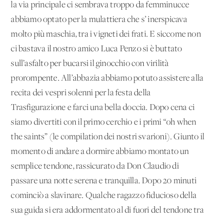
la via principale ci sembrava troppo da femminucce
abbiamo optato per la mulattiera che s’ inerspicava
molto più maschia, tra i vigneti dei frati. E siccome non
ci bastava il nostro amico Luca Penzo si è buttato
sull’asfalto per bucarsi il ginocchio con virilità
prorompente. All’abbazia abbiamo potuto assistere alla
recita dei vespri solenni per la festa della
Trasfigurazione e farci una bella doccia. Dopo cena ci
siamo divertiti con il primo cerchio e i primi “oh when
the saints” (le compilation dei nostri svarioni). Giunto il
momento di andare a dormire abbiamo montato un
semplice tendone, rassicurato da Don Claudio di
passare una notte serena e tranquilla. Dopo 20 minuti
cominciò a slavinare. Qualche ragazzo fiducioso della
sua guida si era addormentato al di fuori del tendone tra