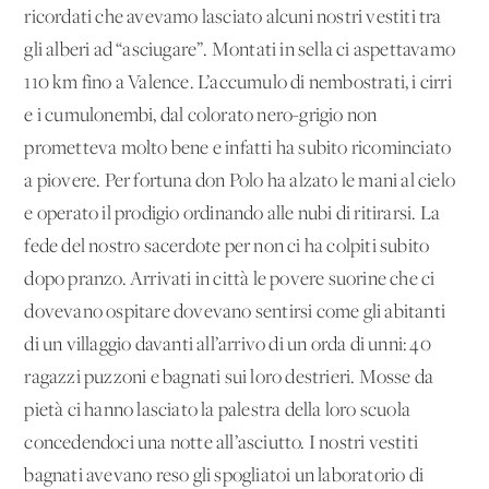
ricordati che avevamo lasciato alcuni nostri vestiti tra
gli alberi ad “asciugare”. Montati in sella ci aspettavamo
110 km fino a Valence. L’accumulo di nembostrati, i cirri
e i cumulonembi, dal colorato nero-grigio non
prometteva molto bene e infatti ha subito ricominciato
a piovere. Per fortuna don Polo ha alzato le mani al cielo
e operato il prodigio ordinando alle nubi di ritirarsi. La
fede del nostro sacerdote per non ci ha colpiti subito
dopo pranzo. Arrivati in città le povere suorine che ci
dovevano ospitare dovevano sentirsi come gli abitanti
di un villaggio davanti all’arrivo di un orda di unni: 40
ragazzi puzzoni e bagnati sui loro destrieri. Mosse da
pietà ci hanno lasciato la palestra della loro scuola
concedendoci una notte all’asciutto. I nostri vestiti
bagnati avevano reso gli spogliatoi un laboratorio di