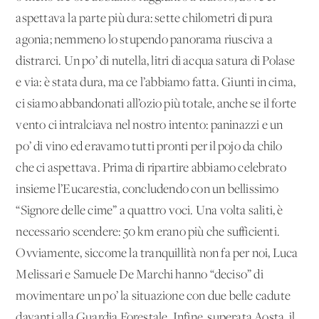
aspettava la parte più dura: sette chilometri di pura
agonia; nemmeno lo stupendo panorama riusciva a
distrarci. Un po’ di nutella, litri di acqua satura di Polase
e via: è stata dura, ma ce l’abbiamo fatta. Giunti in cima,
ci siamo abbandonati all’ozio più totale, anche se il forte
vento ci intralciava nel nostro intento: paninazzi e un
po’ di vino ed eravamo tutti pronti per il pojo da chilo
che ci aspettava. Prima di ripartire abbiamo celebrato
insieme l’Eucarestia, concludendo con un bellissimo
“Signore delle cime” a quattro voci. Una volta saliti, è
necessario scendere: 50 km erano più che sufficienti.
Ovviamente, siccome la tranquillità non fa per noi, Luca
Melissari e Samuele De Marchi hanno “deciso” di
movimentare un po’ la situazione con due belle cadute
davanti alla Guardia Forestale. Infine, superata Aosta, il