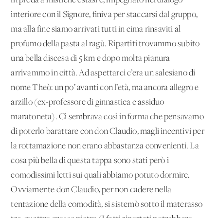
in preda a mistiche estasi e, impegnato nel dialogo
interiore con il Signore, finiva per staccarsi dal gruppo,
ma alla fine siamo arrivati tutti in cima rinsaviti al
profumo della pasta al ragù. Ripartiti trovammo subito
una bella discesa di 5 km e dopo molta pianura
arrivammo in città. Ad aspettarci c’era un salesiano di
nome Theò: un po’ avanti con l’età, ma ancora allegro e
arzillo (ex-professore di ginnastica e assiduo
maratoneta). Ci sembrava così in forma che pensavamo
di poterlo barattare con don Claudio, magli incentivi per
la rottamazione non erano abbastanza convenienti. La
cosa più bella di questa tappa sono stati però i
comodissimi letti sui quali abbiamo potuto dormire.
Ovviamente don Claudio, per non cadere nella
tentazione della comodità, si sistemò sotto il materasso