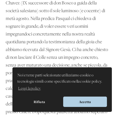
Chavez (IX successore di don Bosco a guida della
società salesiana) sotto il sole luminoso (e cocente) di
metà agosto. Nella predica Pasqual ci chiedeva di
sognare in grande, di voler essere veri uomini
impegnandoci concretamente nella nostra realtà
quotidiana portando la testimonianza della gioia che
abbiamo ricevuta dal Signore Gesù. Ci ha anche chiesto
di non lasciare il Colle senza un impegno concreto,
senza aver maturato una decisione, anche se piccola, da
portare avanti con tenacia nella nostra vita. Dopo un bel
Noi e terze parti selezionate utilizziamo cookie o
pranzetto, abbiamo ripreso le bici e o, noncuranti del
tecnologie simili come specificato nella cookie policy.
caldo, abbiamo lasciato il Colle per andare a visitare la
Leggi la policy
casa natale di San Domenico Savio (il santo più giovane
Rifiuta
Accetta
della Chiesa Cattolica e allievo di don Bosco) a Riva
presso Chieri. Dopo questa pausetta abbiamo superato