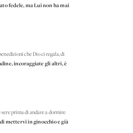
tato fedele, ma Lui non ha mai
benedizioni che Dio ci regala, di
dine, incoraggiate gli altri, è
e sere prima di andare a dormire
di mettervi in ginocchio e già