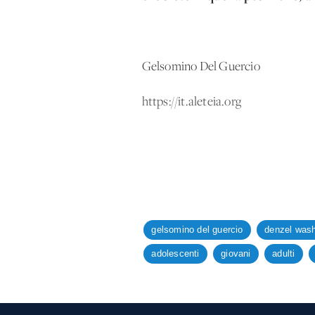
Gelsomino Del Guercio
https://it.aleteia.org
gelsomino del guercio
denzel wash
adolescenti
giovani
adulti