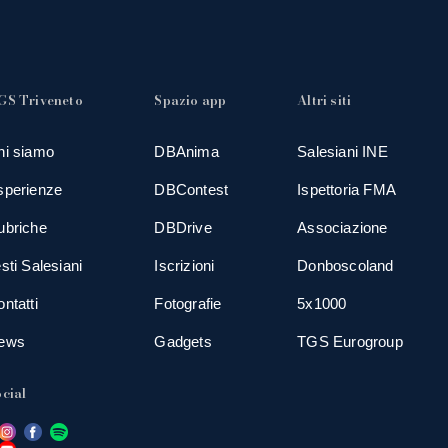
GS Triveneto
Spazio app
Altri siti
hi siamo
DBAnima
Salesiani INE
sperienze
DBContest
Ispettoria FMA
ubriche
DBDrive
Associazione
sti Salesiani
Iscrizioni
Donboscoland
ntatti
Fotografie
5x1000
ews
Gadgets
TGS Eurogroup
cial