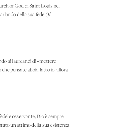
urch of God di Saint Louis nel
arlando della sua fede (
Il
ndo ai laureandi di «mettere
o che pensate abbia fatto io, allora
 fedele osservante, Dio è sempre
stato un attimo della sua esistenza