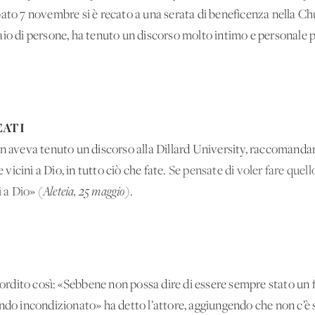
bato 7 novembre si è recato a una serata di beneficenza nella Ch
aio di persone, ha tenuto un discorso molto intimo e personale p
EATI
on aveva tenuto un discorso alla Dillard University, raccomanda
icini a Dio, in tutto ciò che fate.
Se pensate di voler fare quell
i a Dio
» (
Aleteia, 25 maggio)
.
esordito così: «Sebbene non possa dire di essere sempre stato un
ndo incondizionato» ha detto l’attore, aggiungendo che non c’è 