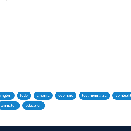
ington
fede
cinema
esempio
testimonianza
spirituali
animatori
educatori