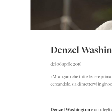
Denzel Washing
del 06 aprile 2018
«Mi auguro che tutte le sere prima 
cercandole, sia di mettervi in ginocc
Denzel Washington
è uno degli 