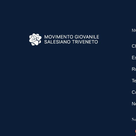
M
C
E
R
Te
Co
N
So