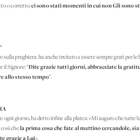
ci sono stati momenti in cui non Gli sono s
to o corretto:
”
e sulla preghiera: ha anche invitato a essere sempre grati per le 
Dite grazie tutti giorni, abbracciate la gratitu
 il Signore: “
re allo stesso tempo
”.
RA
 ogni giorno, ha detto infine alla platea: «Mi auguro che tutte l
la prima cosa che fate al mattino cercandole, sia 
, così che
ite grazie a Lui
».