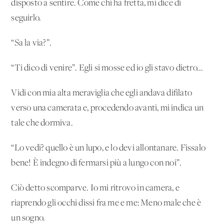
disposto a sentire. Come chi ha fretta, mi dice di
seguirlo.
“Sa la via?”.
“Ti dico di venire”. Egli si mosse ed io gli stavo dietro...
Vidi con mia alta meraviglia che egli andava difilato
verso una camerata e, procedendo avanti, mi indica un
tale che dormiva.
“Lo vedi? quello è un lupo, e lo devi allontanare. Fissalo
bene! È indegno di fermarsi più a lungo con noi”.
Ciò detto scomparve. Io mi ritrovo in camera, e
riaprendo gli occhi dissi fra me e me: Meno male che è
un sogno.