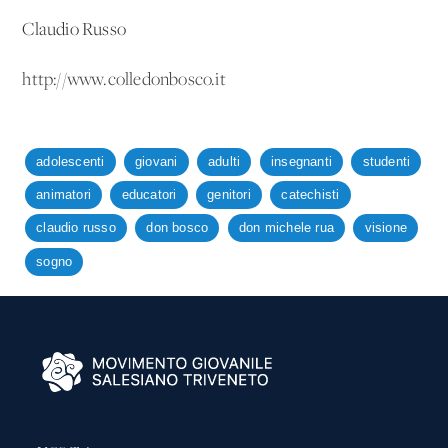
Claudio Russo
http://www.colledonbosco.it
adolescenti
giovani
adulti
insegnanti
studenti
animatori
educatori
genitori
catechisti
claudio russo
don bosco
don michele rua
visione
sogno