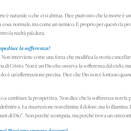
rte è naturale o che ci si abitua. Dice piuttosto che la morte è u
a cosa normale, ma come un nemico. E proprio per questo la pro
tro la realtà più dura.
mpedisce la sofferenza?
. Non interviene come una forza che modifica la storia cancella
na di Cristo. Non è un Dio che osserva la sofferenza dal cielo, ma
lo: è un’affermazione precisa. Dice che Dio non è lontano quando
sto a cambiare la prospettiva. Non dice che la sofferenza non fa 
 definitiva. La risurrezione non elimina il dolore, ma lo illumina
e mani di Dio”. Non perché scompaia, ma perché trova un orizzont
ono? Possiamo sperare davvero?