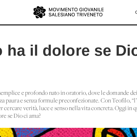
ha il dolore se Dio
semplice e profondo nato in oratorio, dove le domande dei
nza paura e senza formule preconfezionate. Con Teofilo, “l
 cercare verità, luce e senso nella vita concreta. Oggi in
ore se Dio ci ama?