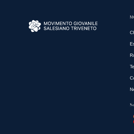
M
C
E
R
Te
Co
N
So