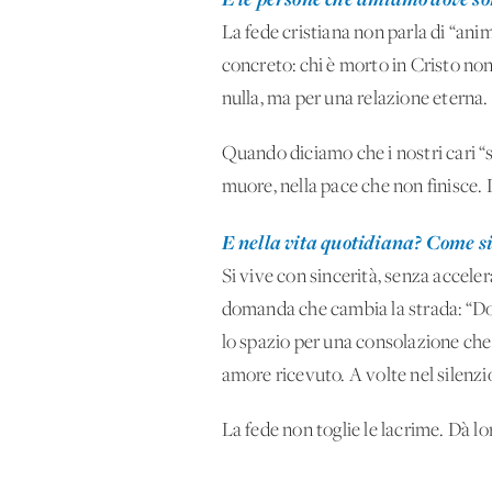
La fede cristiana non parla di “an
concreto: chi è morto in Cristo non
nulla, ma per una relazione eterna.
Quando diciamo che i nostri cari “
muore, nella pace che non finisce.
E nella vita quotidiana? Come si 
Si vive con sincerità, senza accele
domanda che cambia la strada: “Do
lo spazio per una consolazione che n
amore ricevuto. A volte nel silenzio
La fede non toglie le lacrime. Dà l