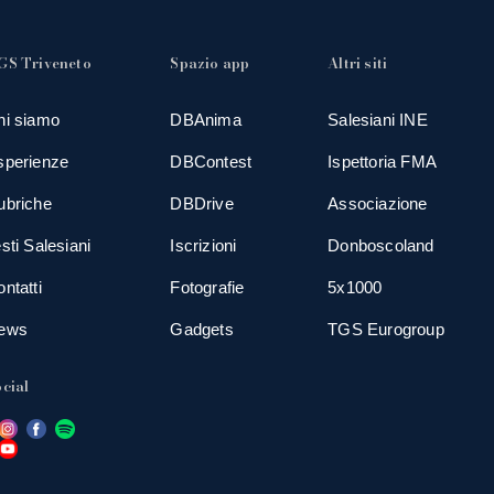
GS Triveneto
Spazio app
Altri siti
hi siamo
DBAnima
Salesiani INE
sperienze
DBContest
Ispettoria FMA
ubriche
DBDrive
Associazione
sti Salesiani
Iscrizioni
Donboscoland
ntatti
Fotografie
5x1000
ews
Gadgets
TGS Eurogroup
cial