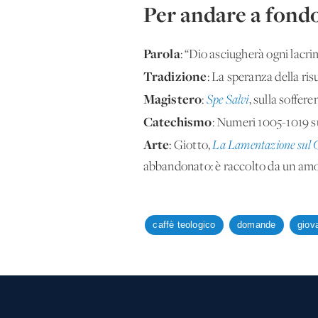
Per andare a fond
Parola
: “Dio asciugherà ogni lacri
Tradizione
: La speranza della ri
Magistero
:
Spe Salvi
, sulla soffer
Catechismo
: Numeri 1005-1019 su
Arte
: Giotto,
La Lamentazione sul 
abbandonato: è raccolto da un amo
caffè teologico
domande
giov