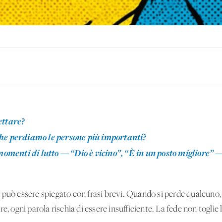
ettare?
che perdiamo le persone più importanti?
momenti di lutto — “Dio è vicino”, “È in un posto migliore” — 
 può essere spiegato con frasi brevi. Quando si perde qualcuno,
e, ogni parola rischia di essere insufficiente. La fede non toglie 