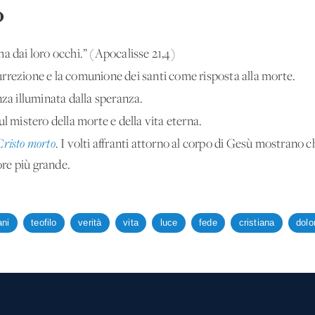
o
ma dai loro occhi.” (Apocalisse 21,4)
surrezione e la comunione dei santi come risposta alla morte.
enza illuminata dalla speranza.
l mistero della morte e della vita eterna.
Cristo morto
. I volti affranti attorno al corpo di Gesù mostrano ch
re più grande.
ani
teofilo
verità
vita
luce
fede
cristiana
dolo