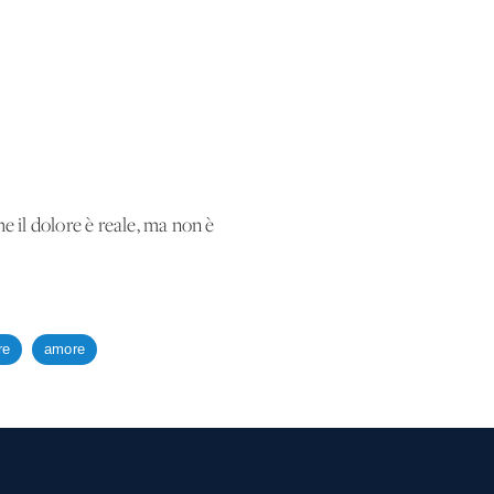
e il dolore è reale, ma non è
re
amore