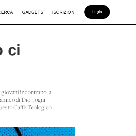
CERCA
GADGETS
ISCRIZIONI
Login
 ci
 giovani incontrano la
’amico di Dio”, ogni
 questo Caffè Teologico