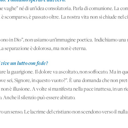
ime vaghe” né di un’idea consolatoria. Parla di comunione. La co
 è scomparso, è passato oltre. La nostra vita non si chiude nel c
sono in Dio”, non usiamo un’immagine poetica. Indichiamo una r
 La separazione è dolorosa, ma non è eterna.
vive un lutto con fede?
rare la guarigione. Il dolore va ascoltato, non soffocato. Ma in 
ve sei, Signore, in questo vuoto?”. È una domanda che non pre
on è illusione. A volte si manifesta nella pace inattesa, in un ric
. Anche il silenzio può essere abitato.
oro un senso. Le lacrime del cristiano non scendono verso il null