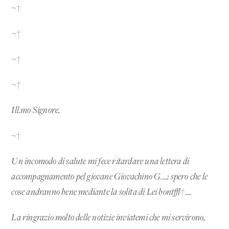
¬†
¬†
¬†
¬†
Ill.mo Signore,
¬†
Un incomodo di salute mi fece ritardare una lettera di
accompagnamento pel giovane Giovachino G....; spero che le
cose andranno bene mediante la solita di Lei bont√†....
La ringrazio molto delle notizie inviatemi che mi servirono,