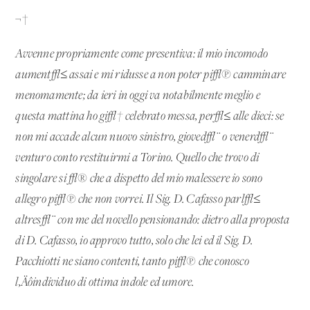
¬†
Avvenne propriamente come presentiva: il mio incomodo
aument√≤ assai e mi ridusse a non poter pi√π camminare
menomamente; da ieri in oggi va notabilmente meglio e
questa mattina ho gi√† celebrato messa, per√≤ alle dieci: se
non mi accade alcun nuovo sinistro, gioved√¨ o venerd√¨
venturo conto restituirmi a Torino. Quello che trovo di
singolare si √® che a dispetto del mio malessere io sono
allegro pi√π che non vorrei. Il Sig. D. Cafasso parl√≤
altres√¨ con me del novello pensionando: dietro alla proposta
di D. Cafasso, io approvo tutto, solo che lei ed il Sig. D.
Pacchiotti ne siano contenti, tanto pi√π che conosco
l‚Äôindividuo di ottima indole ed umore.