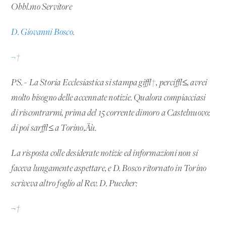
Obbl.mo Servitore
D. Giovanni Bosco.
¬†
PS. - La Storia Ecclesiastica si stampa gi√†, perci√≤, avrei
molto bisogno delle accennate notizie. Qualora compiacciasi
di riscontrarmi, prima del 15 corrente dimoro a Castelnuovo;
di poi sar√≤ a Torino‚Äù.
La risposta colle desiderate notizie ed informazioni non si
faceva lungamente aspettare, e D. Bosco ritornato in Torino
scriveva altro foglio al Rev. D. Puecher:
¬†