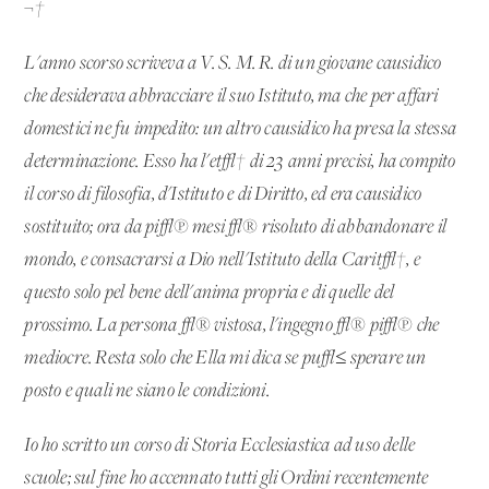
¬†
L'anno scorso scriveva a V. S. M. R. di un giovane causidico
che desiderava abbracciare il suo Istituto, ma che per affari
domestici ne fu impedito: un altro causidico ha presa la stessa
determinazione. Esso ha l'et√† di 23 anni precisi, ha compito
il corso di filosofia, d'Istituto e di Diritto, ed era causidico
sostituito; ora da pi√π mesi √® risoluto di abbandonare il
mondo, e consacrarsi a Dio nell'Istituto della Carit√†, e
questo solo pel bene dell'anima propria e di quelle del
prossimo. La persona √® vistosa, l'ingegno √® pi√π che
mediocre. Resta solo che Ella mi dica se pu√≤ sperare un
posto e quali ne siano le condizioni.
Io ho scritto un corso di Storia Ecclesiastica ad uso delle
scuole; sul fine ho accennato tutti gli Ordini recentemente