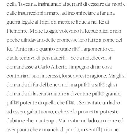
della Toscana, insinuando ai settarii di cessare da' moti e
dalle insurrezioni armate, ad incominciare a far una
guerra legale al Papa e a mettere fiducia nel Re di
Piemonte. Molte Loggie volevano la Repubblica e non
poche diffidavano delle promesse loro fatte a nome del
Re. Tanto falso quanto brutale √® l'argomento col
quale tentava di persuaderli. - Se da noi, diceva, si
domandasse a Carlo Alberto l'impegno di far cosa
contraria a' suoi interessi, forse avreste ragione. Ma gli si
domanda di far del bene a noi, ma pi√π a s√®; gli si
domanda di lasciarsi aiutare a diventare pi√π grande,
pi√π potente di quello che √®... Se invitate un ladro
ad essere galantuomo, e che ve lo prometta, potreste
dubitare che mantenga. Ma invitar un ladro a rubare ed
aver paura che vi manchi di parola, in verit√† non ne