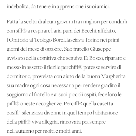
indebolita, da tenere in apprensione i suoi amici.
Fatta la scelta di alcuni giovani tra i migliori per condurli
con s√® a respirare l'aria pura dei Becchi, affidato,
l'Oratorio al Teologo Borel, lasciava Torino nei primi
giorni del mese di ottobre. Suo fratello Giuseppe
avvisato della comitiva che seguiva D. Bosco, riparato e
messo in assetto il fienile perch√® potesse servire di
dormitorio, provvista con aiuto della buona Margherita
sua madre ogni cosa necessaria per rendere gradito il
soggiorno al fratello e a' suoi piccoli ospiti, fece loro le
pi√π oneste accoglienze. Perci√≤ quella casetta
cos√¨ silenziosa divenne in quel tempo l'abitazione
della pi√π viva allegria, rinnovata poi sempre
nell'autunno per molti e molti anni.