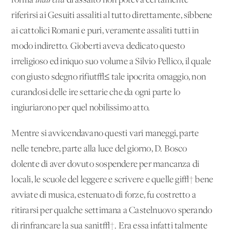
forma
indiretta
di assalto non poteva certamente
riferirsi ai Gesuiti assaliti al tutto direttamente, sibbene
ai cattolici Romani e puri, veramente assaliti tutti in
modo indiretto. Gioberti aveva dedicato questo
irreligioso ed iniquo suo volume a Silvio Pellico, il quale
con giusto sdegno rifiut√≤ tale ipocrita omaggio, non
curandosi delle ire settarie che da ogni parte lo
ingiuriarono per quel nobilissimo atto.
Mentre si avvicendavano questi vari maneggi, parte
nelle tenebre, parte alla luce del giorno, D. Bosco
dolente di aver dovuto sospendere per mancanza di
locali, le scuole del leggere e scrivere e quelle gi√† bene
avviate di musica, estenuato di forze, fu costretto a
ritirarsi per qualche settimana a Castelnuovo sperando
di rinfrancare la sua sanit√†. Era essa infatti talmente