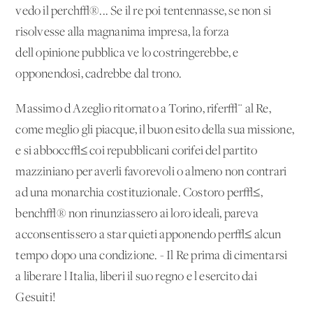
vedo il perch√®... Se il re poi tentennasse, se non si
risolvesse alla magnanima impresa, la forza
dell'opinione pubblica ve lo costringerebbe, e
opponendosi, cadrebbe dal trono.
Massimo d'Azeglio ritornato a Torino, rifer√¨ al Re,
come meglio gli piacque, il buon esito della sua missione,
e si abbocc√≤ coi repubblicani corifei del partito
mazziniano per averli favorevoli o almeno non contrari
ad una monarchia costituzionale. Costoro per√≤,
bench√® non rinunziassero ai loro ideali, pareva
acconsentissero a star quieti apponendo per√≤ alcun
tempo dopo una condizione. - Il Re prima di cimentarsi
a liberare l'Italia, liberi il suo regno e l'esercito dai
Gesuiti!