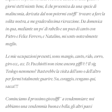
giorni stetti niente bene, il che proveniva da una specie di
malinconia, derivata dal non potermi cost√¨ trovare a fare la
solita nostra, a me gradevolissima ricreazione. Da domenica
in qua, mediante un po' di rabello e un poco di canto con
Pietro e Felice Ferrero, e Natalino, mi sento notevolmente
meglio.
Le mie occupazioni presenti, sono: mangio, canto, rido, corro,
giro ecc., ecc. D. Pacchiotti non viene ancora gi√π? Il sig.
Teologo nemmeno? Basterebbe la visita dell'uno o dell'altro
per farmi totalmente guarire. Su, coraggio, vengano qui,
sacca!!!
Cominciamo il prossimo gioved√¨ a vendemmiare: noi
abbiamo una vendemmia buona e bella; gli altri paesi