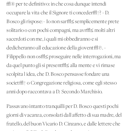
√® per te definitivo: in che cosa dunque intendi
occupare la vita che il Signore ti conceder√†? - D.
Bosco gli rispose: - Io non sar√≤ semplicemente prete
solitario o con pochi compagni, ma avr√≤ molti altri
sacerdoti con me, i quali mi obbediranno e si
dedicheranno all'educazione della giovent√π. -
Filippello non os√≤ proseguire nelle interrogazioni, ma
da quel punto gli si present√≤ alla mente e vi rimase
scolpita l'idea, che D. Bosco pensasse fondare una
societ√† o Congregazione religiosa, come egli stesso
anni dopo raccontava a D. Secondo Marchisio.
Passavano intanto tranquilli per D. Bosco questi pochi
giorni di vacanza, consolati dall'affetto di sua madre, del
fratello, del buon Vicario D. Cinzano, e dalle lettere che