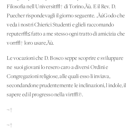
Filosofia nell'Universit√† di Torino‚Äù. E il Rev. D.
Puecher rispondevagli il giorno seguente. ‚ÄúGodo che
veda i nostri Chierici Studenti e glieli raccomando
reputer√≤ fatto a me stesso ogni tratto di amicizia che
vorr√† loro usare‚Äù.
Le vocazioni che D. Bosco seppe scoprire e sviluppare
ne' suoi giovani lo resero caro a diversi Ordini e
Congregazioni religiose, alle quali esso li inviava,
secondandone prudentemente le inclinazioni, l'indole, il
sapere ed il progresso nella virt√π.
¬†
¬†