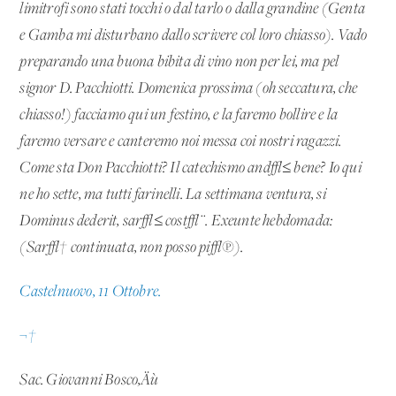
limitrofi
sono stati tocchi o dal tarlo o dalla grandine (Genta
e Gamba mi disturbano dallo scrivere col loro chiasso). Vado
preparando una buona bibita di vino non per lei, ma pel
signor D. Pacchiotti. Domenica prossima (oh seccatura, che
chiasso!) facciamo qui un festino, e la faremo bollire e la
faremo versare e canteremo noi messa coi nostri ragazzi.
Come sta Don Pacchiotti? Il catechismo and√≤ bene? Io qui
ne ho sette, ma tutti farinelli. La settimana ventura, si
Dominus dederit, sar√≤ cost√¨. Exeunte hebdomada:
(Sar√† continuata, non posso pi√π).
Castelnuovo, 11 Ottobre.
¬†
Sac. Giovanni Bosco‚Äù