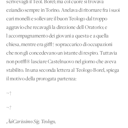
scrivevagli il Teol. Borel; ma col cuore si trovava
eziandio sempre in Torino. Anelava di ritornare fra i suoi
cari monelli e sollevare il buon Teologo dal troppo
aggravio che recavagli la direzione dell'Oratorio; e
l'accompagnamento dei giovani a questa e a quella
chiesa, mentre era gi√† sopraccarico di occupazioni
che non gli concedevano un istante di respiro. Tuttavia
non pot√® lasciare Castelnuovo nel giorno che aveva
stabilito. In una seconda lettera al Teologo Borel, spiega
il motivo della prorogata partenza:
¬†
¬†
‚ÄúCarissimo Sig. Teologo,