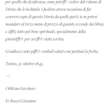
per quello che desiderava, come potr√† vedere dal volume di
Storia che le inchiudo. Qualora avesse occasione di far
scorrere copie di questa Storia da quelle parti, io ne potrei
mandare al terzo meno di prezzo di quanto si vende dai librai,
e ci√≤ tutto pel bene spirituale, specialmente della
giovent√π per cui √® stata scritta.
Gradisca i miei pi√π cordiali saluti e mi perdoni la fretta.
Torino, 31 ottobre 1845.
¬†
Obbl.mo Servitore
D. Bosco Giovanni