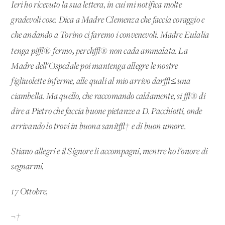
Ieri ho ricevuto la sua lettera, in cui mi notifica molte
gradevoli cose. Dica a Madre Clemenza che faccia coraggio e
che andando a Torino ci faremo i convenevoli. Madre Eulalia
,
tenga pi√® fermo
perch√® non cada ammalata. La
Madre dell'Ospedale poi mantenga allegre le nostre
figliuolette inferme, alle quali al mio arrivo dar√≤ una
ciambella. Ma quello, che raccomando caldamente, si √® di
dire a Pietro che faccia buone pietanze a D. Pacchiotti, onde
arrivando lo trovi in buona sanit√† e di buon umore.
Stiano allegri e il Signore li accompagni, mentre ho l'onore di
segnarmi,
17 Ottobre,
¬†