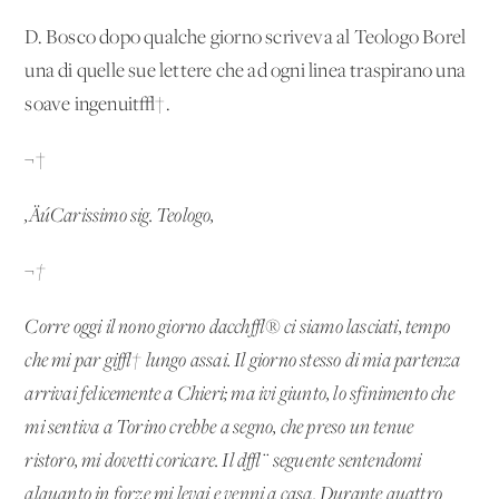
D. Bosco dopo qualche giorno scriveva al Teologo Borel
una di quelle sue lettere che ad ogni linea traspirano una
soave ingenuit√†.
¬†
‚ÄúCarissimo sig. Teologo,
¬†
Corre oggi il nono giorno dacch√® ci siamo lasciati, tempo
che mi par gi√† lungo assai. Il giorno stesso di mia partenza
arrivai felicemente a Chieri; ma ivi giunto, lo sfinimento che
mi sentiva a Torino crebbe a segno, che preso un tenue
ristoro, mi dovetti coricare. Il d√¨ seguente sentendomi
alquanto in forze mi levai e venni a casa. Durante quattro