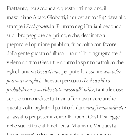
Frattanto, per secondare questa intimazione, il
mazziniano Abate Gioberti, in quest'anno 1845 dava alle
stampe i
Prolegomeni
al Primato degli Italiani, secondo
suo libro peggiore del primo, e che, destinato a
preparare l'opinione pubblica, fu accolto con favore
dalla gente guasta od illusa. Era un libro rigurgitante di
veleno contro i Gesuiti e contro lo spirito cattolico che
egli chiamava
Gesuitismo,
per poterlo assalire
senza far
paura ai semplici.
Dicevasi persuaso
che il suo libro
probabilmente sarebbe stato messo all'Indice,
tanto le cose
scritte erano ardite: tuttavia affermava avere anche
questa volta pigliato il partito di dare
una forma indiretta
all'assalto per poter inveire alla libera. Cos√¨ si legge
nelle sue lettere al Pinelli ed al Mamiani. Ma questa