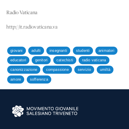
Radio Vaticana
http://it.radiovaticana.va
giovani
adulti
insegnanti
studenti
animatori
educatori
genitori
catechisti
radio vaticana
canonizzazione
compassione
servizio
umiltà
amore
sofferenza