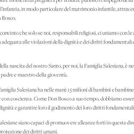
oni e momenti di preghiera per rendere pubblico l’impegno della 
ll’infanzia, in modo particolare del matrimonio infantile, attrave
n Bosco.
onvinto che solo se noi, responsabili religiosi, ci uniamo con le 
eguata alle violazioni della dignità e dei diritti fondamentali 
ella nascita del nostro Santo, per noi, la Famiglia Salesiana, è ne
padre e maestro della gioventù.
Famiglia Salesiana ha nelle mani: 15 milioni di bambini e bambine 
con coscienza. Come Don Bosco a suo tempo, dobbiamo essere i
gnità e garantire loro il godimento dei loro diritti fondamentali
lesiane siano capaci di promuovere alleanze forti in questa dire
rotezione dei diritti umani.