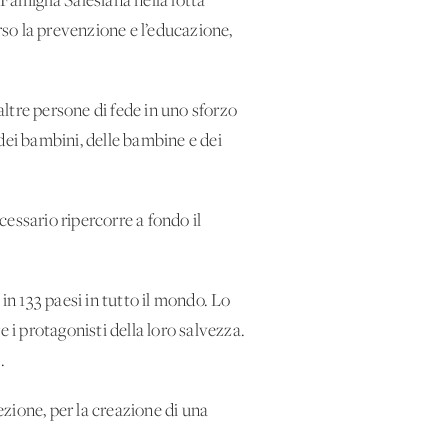
Famiglia Salesiana nella lotta
rso la prevenzione e l’educazione,
altre persone di fede in uno sforzo
dei bambini, delle bambine e dei
cessario ripercorre a fondo il
in 133 paesi in tutto il mondo. Lo
 protagonisti della loro salvezza.
.
zione, per la creazione di una