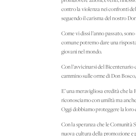
promuovere azioni, eventi, riflessi
contro la violenza nei confronti de
seguendo il carisma del nostro Do
Come vi dissi l’anno passato, sono c
comune potremo dare una risposta ad
giovani nel mondo.
Con l’avvicinarsi del Bicentenario d
cammino sulle orme di Don Bosco, 
E’ una meravigliosa eredità che la 
riconosciamo con umiltà ma anche 
Oggi dobbiamo proteggere la loro di
Con la speranza che le Comunità Sa
nuova cultura della promozione e p