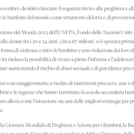
vembre, desidero lanciare il seguente invito alla preghiera e all
i e le bambine del mondo come strumento di lotta e di prevenzi
olazione del Mondo 2012 dell’UNFPA, Fondo delle Nazioni Unite 
lle donne fra i 20 e 24 anni (circa 67 milioni) si è sposata prima 
 forma di violenza contro le bambine e una violazione dei loro d
 vita incluso la possibilità di vivere a pieno l’infanzia e l’adolesc
lute aumentando il rischio di abusi sessuali e di gravidanze prec
ssi sono maggiormente a rischio di matrimoni precoci e, una vol
bambine e le ragazze che hanno terminato la scuola secondaria han
iaro allora come l’istruzione sia una delle migliori strategie per 
e.
ella Giornata Mondiale di Preghiera e Azione per i Bambini, le B