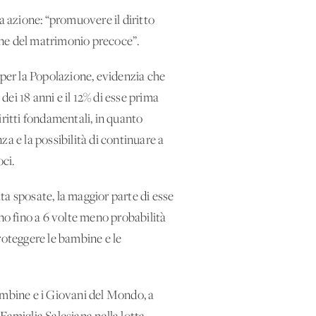
a azione: “promuovere il diritto
one del matrimonio precoce”.
per la Popolazione, evidenzia che
dei 18 anni e il 12% di esse prima
iritti fondamentali, in quanto
enza e la possibilità di continuare a
oci.
ta sposate, la maggior parte di esse
no fino a 6 volte meno probabilità
proteggere le bambine e le
ambine e i Giovani del Mondo, a