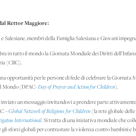
 dal Rettor Maggiore:
ani e Salesiane, membri della Famiglia Salesiana e Giovani impegna
bra in tutto il mondo la Giornata Mondiale dei Diritti dell’Infa
nzia (CRC).
na opportunità per le persone di fede di celebrare la Giornata M
 del Mondo (DPAC-
Day of Prayer and Action for Children
).
ho inviato un messaggio invitandovi a prendere parte attivamente
RC –
Global Network of Religions for Children
(la rete globale delle
igatou International
. Si tratta di una iniziativa mondiale che col
 gli sforzi globali per contrastare la violenza contro bambini e