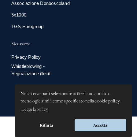
Associazione Donboscoland
5x1000
TGS Eurogroup
Sicurezza
Privacy Policy
Whistleblowing -
Segnalazione illeciti
Noi e terze parti selezionate utilizziamo cookie o
tecnologie simili come specificato nella cookie policy.
Leggi la policy
Rifiuta
Accetta
Versione app: 3.64.0 (38c4b9ec)