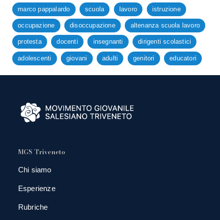
marco pappalardo
scuola
lavoro
istruzione
occupazione
disoccupazione
altenanza scuola lavoro
protesta
docenti
insegnanti
dirigenti scolastici
adolescenti
giovani
adulti
genitori
educatori
MGS Triveneto
Chi siamo
Esperienze
Rubriche