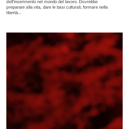
dell’inserimento nel mondo del lavoro. Dovrebbe
preparare alla vita, dare le basi culturali, formare nella
libertà...