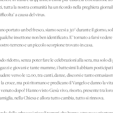
iti, tutta la nostra comunità ha un ricordo nella preghiera giorn
ficolta’ a causa del virus.
no portato un bel fresco, siamo scesi a 30° durante il giorno, s
 e qualche insettone non ben identificato. E’ tornato a farsi veder
ostro terreno e un piccolo scorpione trovato in casa.
 ridotto, senza poter fare le celebrazioni alla sera, ma solo di 
ragazzi e giovani e tante mamme, i battesimi li abbiam posticipat
udere verso le 12.00, tra canti, danze, discorsi e tanto entusias
e la croce, ma poi ritornano e predicano il Vangelo e danno la vit
 venuto dopo? Hanno visto Gesù vivo, risorto, presente tra loro
famiglia, nella Chiesa e allora tutto cambia, tutto si rinnova.