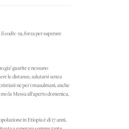
il codiv-19, forza per superare
ono gia’ guarite e nessuno
nere le distanze, salutarsi senza
i cristiani ne per i musulmani, anche
iamo la Messa all’aperto domenica,
polazione in Etiopia è di 17 anni,
 abituata a superare sempre tante