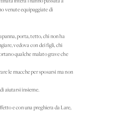
inata intera l’hanno passata a
ano venute equipaggiate di
apanna, porta, tetto, chi non ha
giare, vedova con dei figli, chi
 portano qualche malato grave che
mprare le mucche per sposarsi ma non
di aiutarsi insieme.
fetto e con una preghiera da Lare,