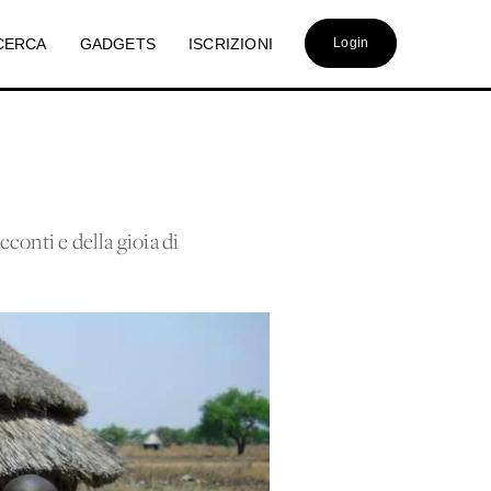
CERCA
GADGETS
ISCRIZIONI
Login
onti e della gioia di