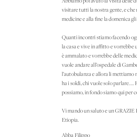
Abbiamo poi avuto la visita delle 
visitare tutti la nostra gente, e c
medicine e alla fine la domenica gl
Quanti incontri stiamo facendo ogni
la casa e vive in affitto e vorrebbe
è ammalato e vorrebbe delle medici
vuole andare all’ospedale di Gambe
l’autobulanza e allora li mettiamo 
ha i soldi, chi vuole solo parlare..
possiamo, in fondo siamo qui per con
Vi mando un saluto e un GRAZIE DI 
Etiopia.
Abba Filippo