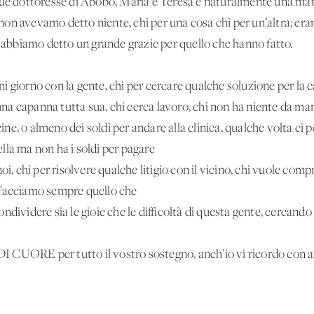
due dottoresse di Abobo, Maria e Teresa e naturalmente una matt
he non avevamo detto niente, chi per una cosa chi per un’altra; er
i abbiamo detto un grande grazie per quello che hanno fatto.
 giorno con la gente, chi per cercare qualche soluzione per la c
 una capanna tutta sua, chi cerca lavoro, chi non ha niente da man
ne, o almeno dei soldi per andare alla clinica, qualche volta ci
lla ma non ha i soldi per pagare
noi, chi per risolvere qualche litigio con il vicino, chi vuole co
.. Facciamo sempre quello che
dividere sia le gioie che le difficoltà di questa gente, cercando 
CUORE per tutto il vostro sostegno, anch’io vi ricordo con af