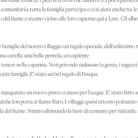
endo dalle erbacce i piccoli terreni che hanno e tra poco piante
comunitario, tutta la famiglia partecipa e ci si aiuta anche tra l
to dal fiume e stanno vicino alle loro capanne qui a Lare. Gli alber
e famiglie del nostro villaggio un regalo speciale, dell’utilissimo
 una caraffa, una bella pentola, un capiente
a tenere nella capanna. Non potendo radunare la gente, i ragazzi
varie famiglie.E’ stato un bel regalo di Pasqua.
 inaugurato un nuovo pozzo a mano per l’acqua. E’ stato fatto a 
lche km porta al fiume Baro. I villaggi sparsi attorno potranno
lla del fiume. Stiamo ultimando la base di cemento per rialzarla