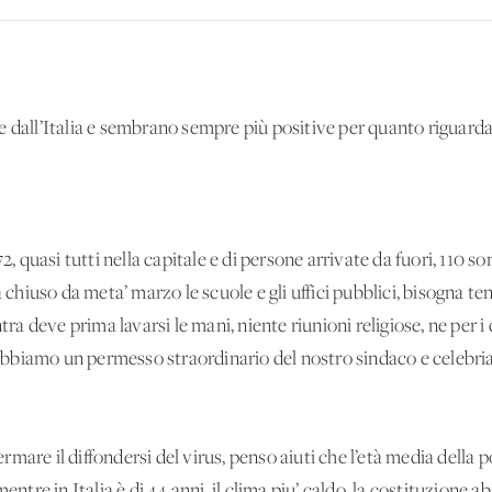
 dall’Italia e sembrano sempre più positive per quanto riguarda 
2, quasi tutti nella capitale e di persone arrivate da fuori, 110 s
a chiuso da meta’ marzo le scuole e gli uffici pubblici, bisogna te
ntra deve prima lavarsi le mani, niente riunioni religiose, ne per 
e, abbiamo un permesso straordinario del nostro sindaco e celebr
are il diffondersi del virus, penso aiuti che l’età media della po
mentre in Italia è di 44 anni, il clima piu’ caldo, la costituzione