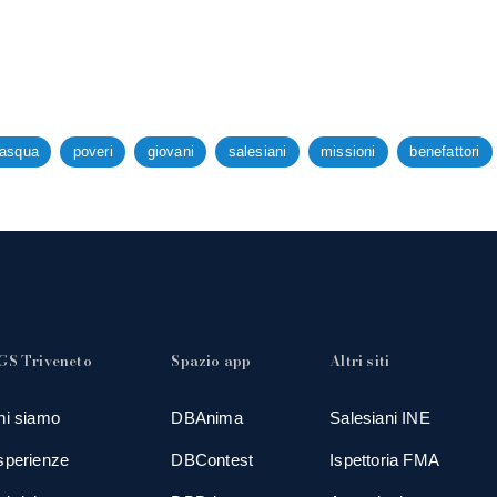
asqua
poveri
giovani
salesiani
missioni
benefattori
GS Triveneto
Spazio app
Altri siti
hi siamo
DBAnima
Salesiani INE
sperienze
DBContest
Ispettoria FMA