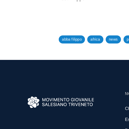
abba filippo
africa
news
p
M
C
E