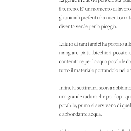
La gente in questo periodo sta pul
il terreno. E’ un momento di lavoro 
gli animali preferiti dai nuer, torna
diventa verde per la pioggia.
L’aiuto di tanti amici ha portato all
mangiare, piatti, bicchieri, posate,
contenitore per l’acqua potabile d
tutto il materiale portandolo nelle 
Infine la settimana scorsa abbiamo
una grande radura che poi dopo qua
potabile, prima si servivano di que
e abbondante acqua.