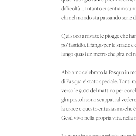
difficoltà... Intanto ci sentiamo un
chi nel mondo sta passando serie dif
Qui sono arrivate le piogge che han
po’ fastidio, il fango per le strade
lungo quasi un metro che gira nel n
Abbiamo celebrato la Pasqua in modo
di Pasqua e’ stato speciale. Tanti 
verso le 9.00 del mattino per concl
gli apostoli sono scappati al veder
la croce e questo entusiasmo che è
Gesù vivo nella propria vita, nella 