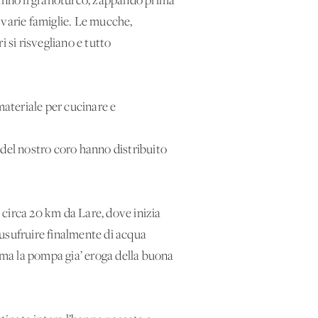
ranno il granoturco, zappando prima
e varie famiglie. Le mucche,
i si risvegliano e tutto
 materiale per cucinare e
 del nostro coro hanno distribuito
circa 20 km da Lare, dove inizia
 usufruire finalmente di acqua
, ma la pompa gia’ eroga della buona