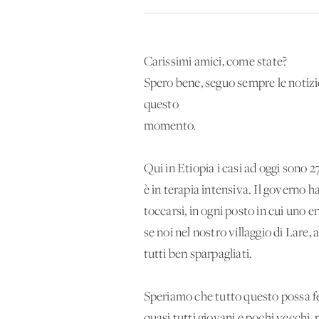
Carissimi amici, come state?
Spero bene, seguo sempre le notizie
questo
momento.
Qui in Etiopia i casi ad oggi sono 27
è in terapia intensiva. Il governo h
toccarsi, in ogni posto in cui uno e
se noi nel nostro villaggio di Lar
tutti ben sparpagliati.
Speriamo che tutto questo possa ferm
quasi tutti giovani e pochi vecchi, 