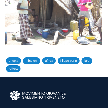
etiopia
missioni
africa
filippo perin
lare
lettera