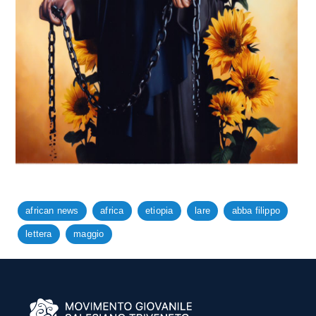
african news
africa
etiopia
lare
abba filippo
lettera
maggio