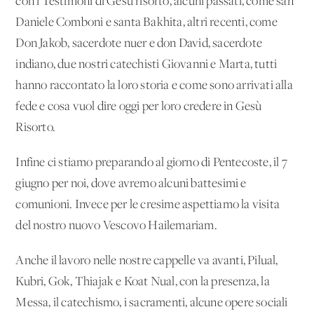
con i Testimoni di Gesù risorto, alcuni passati, come san
Daniele Comboni e santa Bakhita, altri recenti, come
Don Jakob, sacerdote nuer e don David, sacerdote
indiano, due nostri catechisti Giovanni e Marta, tutti
hanno raccontato la loro storia e come sono arrivati alla
fede e cosa vuol dire oggi per loro credere in Gesù
Risorto.
Infine ci stiamo preparando al giorno di Pentecoste, il 7
giugno per noi, dove avremo alcuni battesimi e
comunioni. Invece per le cresime aspettiamo la visita
del nostro nuovo Vescovo Hailemariam.
Anche il lavoro nelle nostre cappelle va avanti, Pilual,
Kubri, Gok, Thiajak e Koat Nual, con la presenza, la
Messa, il catechismo, i sacramenti, alcune opere sociali