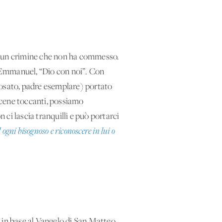
di un crimine che non ha commesso.
d Emmanuel, “Dio con noi”. Con
osato, padre esemplare) portato
 scene toccanti, possiamo
ci lascia tranquilli e può portarci
gni bisognoso e riconoscere in lui o
 in base al Vangelo di San Matteo.