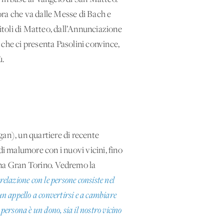
ora che va dalle Messe di Bach e
pitoli di Matteo, dall’Annunciazione
he ci presenta Pasolini convince,
ù.
an), un quartiere di recente
i malumore con i nuovi vicini, fino
na Gran Torino. Vedremo la
relazione con le persone consiste nel
un appello a convertirsi e a cambiare
i persona è un dono, sia il nostro vicino