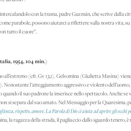
ntercalandolo con la trama, padre Guzmán, che scrive dalla cit
come parabole, possono aiutarci a riflettere sulla nostra vita,
con tutto il cuore”.
talia, 1954, 104 min.)
no all’estremo (cfr. Gv 13,1). Gelsomina (Giulietta Masina) vien
onostante l’atteggiamento aggressivo e violento dell’uomo, la
tto quando il suo padrone la inserisce nello spettacolo. Anche se 
a non si separa dal suo amato. Nel Messaggio per la Quaresima, p
lienza, rispetto, amore. La Parola di Dio ci aiuta ad aprire gli occhi pe
ina, la ragazza della strada, il pagliaccio dallo sguardo tenero, è