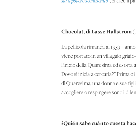
sia il povero sconosciuto
”, ci dice il
Chocolat, di Lasse Hallström (
La pellicola rimanda al 1959 – anno
viene portato in un villaggio grigi
l’inizio della Quaresima ed esorta a
Dove si inizia a cercarla?” Prima di
di Quaresima, una donna e sua figli
accogliere o respingere sono i dile
¿Quién sabe cuánto cuesta hacer