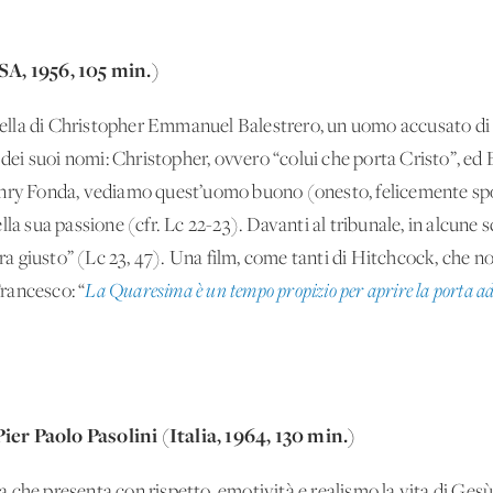
SA, 1956, 105 min.)
 quella di Christopher Emmanuel Balestrero, un uomo accusato 
o dei suoi nomi: Christopher, ovvero “colui che porta Cristo”, e
enry Fonda, vediamo quest’uomo buono (onesto, felicemente sp
lla sua passione (cfr. Lc 22-23). Davanti al tribunale, in alcune
giusto” (Lc 23, 47). Una film, come tanti di Hitchcock, che non 
Francesco: “
La Quaresima è un tempo propizio per aprire la porta ad o
er Paolo Pasolini (Italia, 1964, 130 min.)
 che presenta con rispetto, emotività e realismo la vita di Gesù