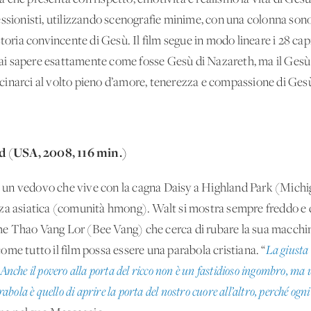
essionisti, utilizzando scenografie minime, con una colonna son
storia convincente di Gesù. Il film segue in modo lineare i 28 ca
i sapere esattamente come fosse Gesù di Nazareth, ma il Gesù c
cinarci al volto pieno d’amore, tenerezza e compassione di Ges
d (USA, 2008, 116 min.)
un vedovo che vive con la cagna Daisy a Highland Park (Michig
za asiatica (comunità hmong). Walt si mostra sempre freddo e d
e Thao Vang Lor (Bee Vang) che cerca di rubare la sua macchi
me tutto il film possa essere una parabola cristiana. “
La giusta 
 Anche il povero alla porta del ricco non è un fastidioso ingombro, ma 
arabola è quello di aprire la porta del nostro cuore all’altro, perché ogn