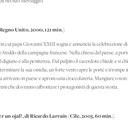
 papa nel suo Messaggio.
Regno Unito, 2000, 121 min.)
 in cui papa Giovanni XXIII sogna e annuncia la celebrazione di 
o e freddo della campagna francese. Nella chiesa del paese, a port
l digiuno e alla penitenza. Dal pulpito il sacerdote chiede e si c
 terminare la sua omelia, un forte vento apre le porte e irrompe i
a arrivano in paese e aprono una cioccolateria. Mangiare o non 
mmi che dovranno affrontare i protagonisti di questa storia.
 un ojal?, di Ricardo Larraín (Cile, 2005, 60 min.)