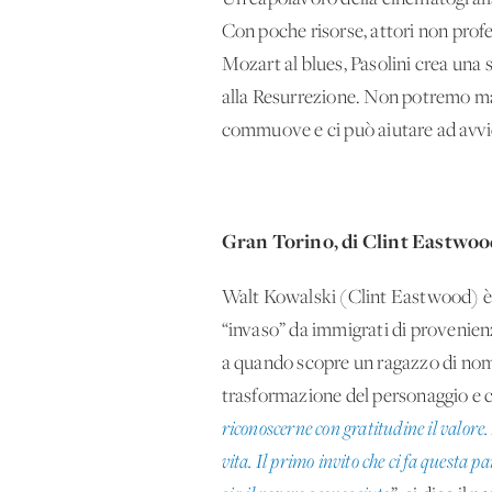
Con poche risorse, attori non prof
Mozart al blues, Pasolini crea una 
alla Resurrezione. Non potremo ma
commuove e ci può aiutare ad avvi
Gran Torino, di Clint Eastwoo
Walt Kowalski (Clint Eastwood) è 
“invaso” da immigrati di provenien
a quando scopre un ragazzo di nom
trasformazione del personaggio e co
riconoscerne con gratitudine il valore.
vita. Il primo invito che ci fa questa p