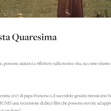
esta Quaresima
e, possono aiutarci a riflettere sulla nostra vita, su come sti
.
esima 2017 di papa Francesco, il sacerdote gesuita messicano 
SIGNIS una recensione di dieci film che possono servire ad appr
o è un dono”.