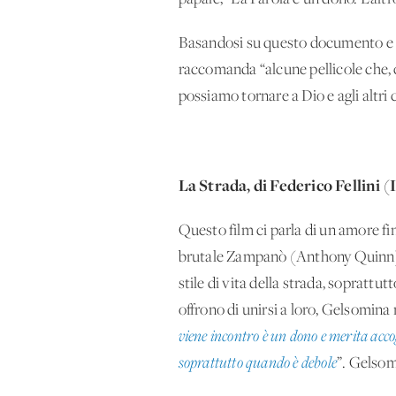
Basandosi su questo documento e i
raccomanda “alcune pellicole che, 
possiamo tornare a Dio e agli altri 
La Strada, di Federico Fellini (I
Questo film ci parla di un amore fi
brutale Zampanò (Anthony Quinn). N
stile di vita della strada, soprattu
offrono di unirsi a loro, Gelsomin
viene incontro è un dono e merita accog
soprattutto quando è debole
”. Gelsom