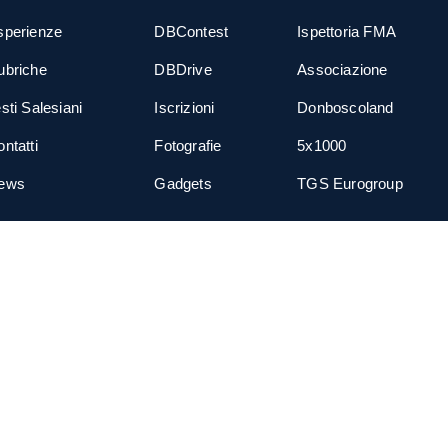
sperienze
DBContest
Ispettoria FMA
ubriche
DBDrive
Associazione
sti Salesiani
Iscrizioni
Donboscoland
ntatti
Fotografie
5x1000
ews
Gadgets
TGS Eurogroup
cial