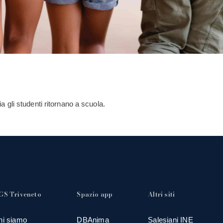
lia gli studenti ritornano a scuola.
GS Triveneto
Spazio app
Altri siti
hi siamo
DBAnima
Salesiani INE