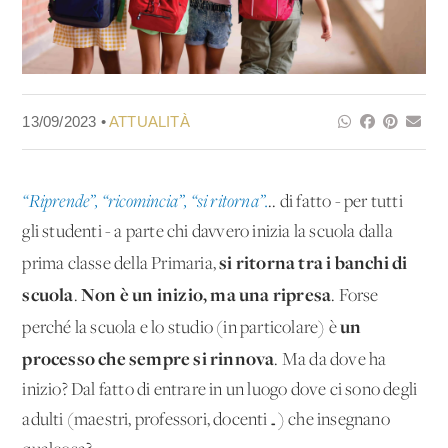
13/09/2023 •
ATTUALITÀ
“Riprende”, “ricomincia”, “si ritorna”.
.. di fatto - per tutti
gli studenti - a parte chi davvero inizia la scuola dalla
si ritorna tra i banchi di
prima classe della Primaria,
scuola
Non è un inizio, ma una ripresa
.
. Forse
un
perché la scuola e lo studio (in particolare) è
processo che sempre si rinnova
. Ma da dove ha
inizio? Dal fatto di entrare in un luogo dove ci sono degli
adulti (maestri, professori, docenti…) che insegnano