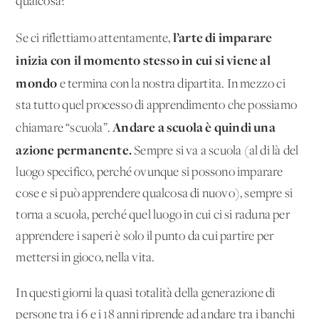
qualcosa?
l’arte di imparare
Se ci riflettiamo attentamente,
inizia con il momento stesso in cui si viene al
mondo
e termina con la nostra dipartita. In mezzo ci
sta tutto quel processo di apprendimento che possiamo
Andare a scuola è quindi una
chiamare “scuola”.
azione permanente.
Sempre si va a scuola (al di là del
luogo specifico, perché ovunque si possono imparare
cose e si può apprendere qualcosa di nuovo), sempre si
torna a scuola, perché quel luogo in cui ci si raduna per
apprendere i saperi è solo il punto da cui partire per
mettersi in gioco, nella vita.
In questi giorni la quasi totalità della generazione di
persone tra i 6 e i 18 anni riprende ad andare tra i banchi