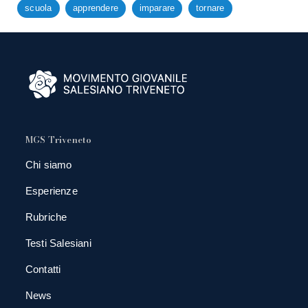
scuola
apprendere
imparare
tornare
MGS Triveneto
Chi siamo
Esperienze
Rubriche
Testi Salesiani
Contatti
News