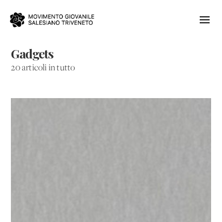
Gadgets
20 articoli in tutto