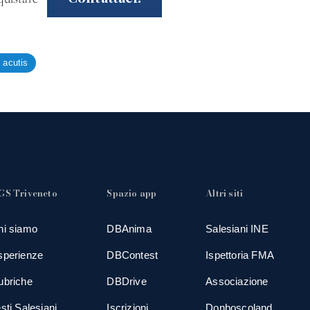
o acutis
GS Triveneto
Spazio app
Altri siti
hi siamo
DBAnima
Salesiani INE
sperienze
DBContest
Ispettoria FMA
ubriche
DBDrive
Associazione
sti Salesiani
Iscrizioni
Donboscoland