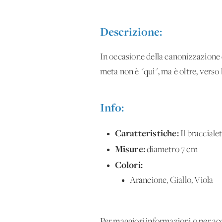
Descrizione:
In occasione della canonizzazione d
meta non è "qui", ma è oltre, verso 
Info:
Caratteristiche:
Il bracciale
Misure:
diametro 7 cm
Colori:
Arancione, Giallo, Viola
Per maggiori informazioni o per 