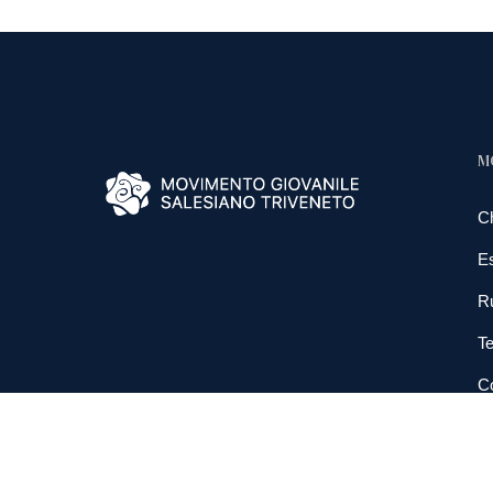
M
C
E
R
Te
Co
N
So