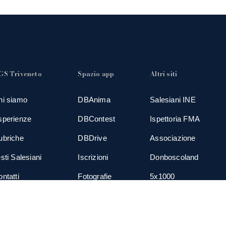
GS Triveneto
Spazio app
Altri siti
hi siamo
DBAnima
Salesiani INE
sperienze
DBContest
Ispettoria FMA
ubriche
DBDrive
Associazione
sti Salesiani
Iscrizioni
Donboscoland
ntatti
Fotografie
5x1000
ews
Gadgets
TGS Eurogroup
cial