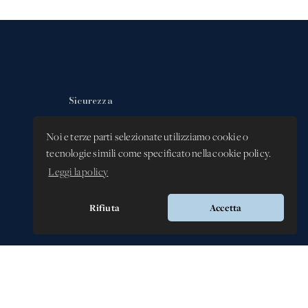
Sicurezza
Privacy Policy
Noi e terze parti selezionate utilizziamo cookie o
tecnologie simili come specificato nella cookie policy.
Whistleblowing -
Segnalazione illeciti
Leggi la policy
Rifiuta
Accetta