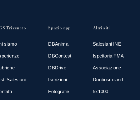
GS Triveneto
Spazio app
Altri siti
hi siamo
DBAnima
Salesiani INE
sperienze
DBContest
Ispettoria FMA
ubriche
DBDrive
Associazione
sti Salesiani
Iscrizioni
Donboscoland
ntatti
Fotografie
5x1000
ews
Gadgets
TGS Eurogroup
cial