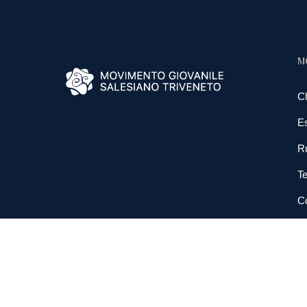
M
C
E
R
Te
Co
N
So