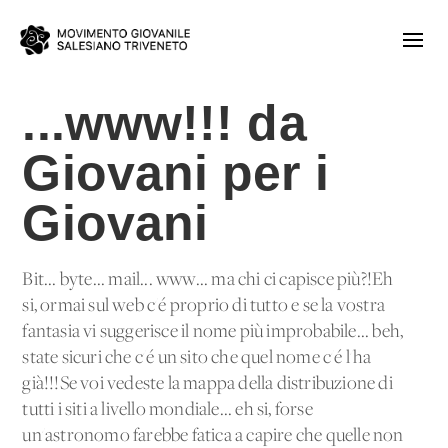
...www!!! da
Giovani per i
Giovani
Bit... byte... mail... www... ma chi ci capisce più?!Eh
si, ormai sul web c'é proprio di tutto e se la vostra
fantasia vi suggerisce il nome più improbabile... beh,
state sicuri che c'é un sito che quel nome c'é l'ha
già!!!Se voi vedeste la mappa della distribuzione di
tutti i siti a livello mondiale... eh si, forse
un'astronomo farebbe fatica a capire che quelle non