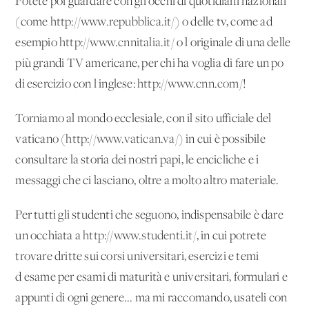
Potete poi guardare con gli occhi di quotidiani nazionali
(come
http://www.repubblica.it/
) o delle tv, come ad
esempio
http://www.cnnitalia.it/
o l'originale di una delle
più grandi TV americane, per chi ha voglia di fare un po'
di esercizio con l'inglese:
http://www.cnn.com/
!
Torniamo al mondo ecclesiale, con il sito ufficiale del
vaticano (
http://www.vatican.va/
) in cui è possibile
consultare la storia dei nostri papi, le encicliche e i
messaggi che ci lasciano, oltre a molto altro materiale.
Per tutti gli studenti che seguono, indispensabile è dare
un'occhiata a
http://www.studenti.it/
, in cui potrete
trovare dritte sui corsi universitari, esercizi e temi
d'esame per esami di maturità e universitari, formulari e
appunti di ogni genere... ma mi raccomando, usateli con