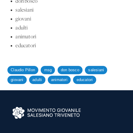
don bosco
salesiani
giovani
adulti
animatori
educatori
Claudio Pillon
msg
don bosco
salesiani
giovani
adulti
animatori
educatori