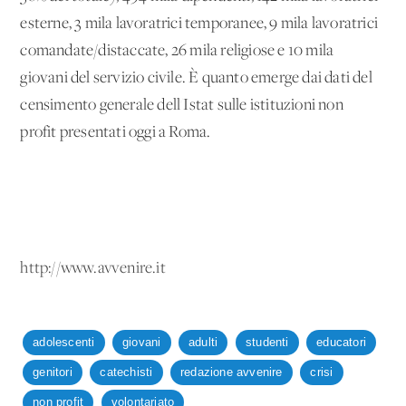
esterne, 3 mila lavoratrici temporanee, 9 mila lavoratrici
comandate/distaccate, 26 mila religiose e 10 mila
giovani del servizio civile. È quanto emerge dai dati del
censimento generale dell'Istat sulle istituzioni non
profit presentati oggi a Roma.
http://www.avvenire.it
adolescenti
giovani
adulti
studenti
educatori
genitori
catechisti
redazione avvenire
crisi
non profit
volontariato