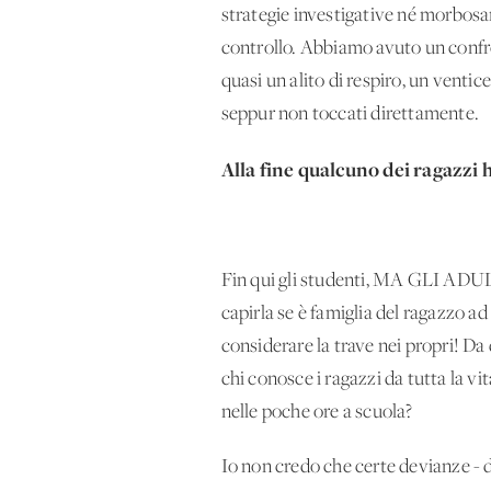
strategie investigative né morbosam
controllo. Abbiamo avuto un confro
quasi un alito di respiro, un ventic
seppur non toccati direttamente.
Alla fine qualcuno dei ragazzi 
Fin qui gli studenti, MA GLI ADULTI
capirla se è famiglia del ragazzo ad
considerare la trave nei propri! D
chi conosce i ragazzi da tutta la vit
nelle poche ore a scuola?
Io non credo che certe devianze - d