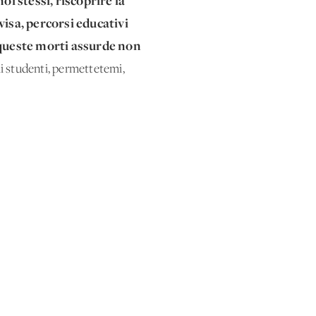
i stessi, riscoprire la
visa, percorsi educativi
 queste morti assurde non
li studenti, permettetemi,