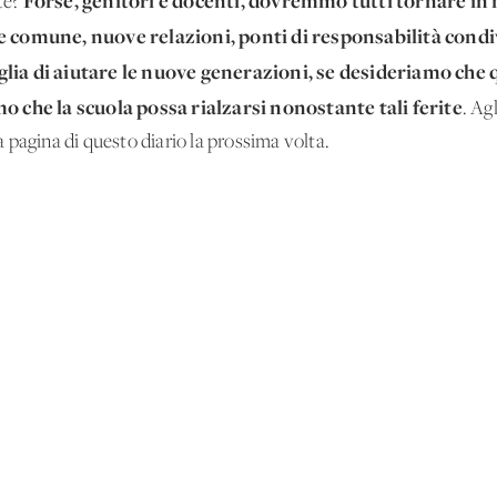
Forse, genitori e docenti, dovremmo tutti tornare in no
ite?
e comune, nuove relazioni, ponti di responsabilità condi
glia di aiutare le nuove generazioni, se desideriamo che
mo che la scuola possa rialzarsi nonostante tali ferite
. Ag
 pagina di questo diario la prossima volta.