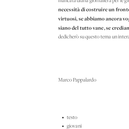
mancata diaria giornaliera per le g
necessità di costruire un front
virtuosi, se abbiamo ancora vo
siano del tutto vane, se credia
dedicherò su questo tema un'intera
Marco Pappalardo
testo
giovani