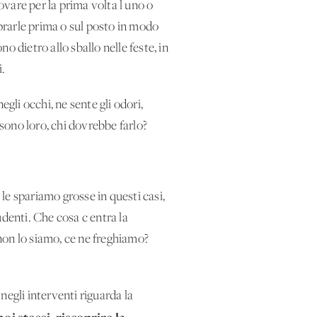
ovare per la prima volta l'uno o
omprarle prima o sul posto in modo
 dietro allo sballo nelle feste, in
i.
gli occhi, ne sente gli odori,
 sono loro, chi dovrebbe farlo?
 le spariamo grosse in questi casi,
udenti. Che cosa c'entra la
non lo siamo, ce ne freghiamo?
 negli interventi riguarda la