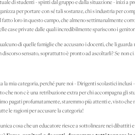
le di studenti - spinti dal gruppo e dalla situazione - inizi a pr
i organizza per portare con sé tali sostanze, chi s'industria per c
 il fatto loro in questo campo, che almeno settimanalmente corrono
nelle case private dalle quali incredibilmente spariscono i genitor
alcuno di quelle famiglie che accusano i docenti, che li guarda ne
n discorso sensato, soprattutto è pronto ad ascoltarli? Se non ci
la mia categoria, perché pure noi - Dirigenti scolastici inclusi -
tto che non c'è una retribuzione extra per chi accompagna gli st
ssimo pagati profumatamente, staremmo più attenti e, visto che 
utte le ragioni per accusare la categoria!
l'unica cosa che un educatore riesce a sottolineare nei dibattiti e