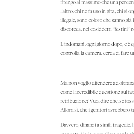
ritengo al massimo che una percentua
l'altro; chi ne fa uso in gita, chi s
illegale, sono coloro che sanno già
discoteca, nei cosiddetti "festini" 
L'indomani, ogni giorno dopo, c'è qu
controlla la camera, cerca di fare u
Ma non voglio difendere ad oltranza 
come l'incredibile questione sul fa
retribuzione? Vuol dire che, se fo
Allora sì, che i genitori avrebbero t
Davvero, dinanzi a simili tragedie, 