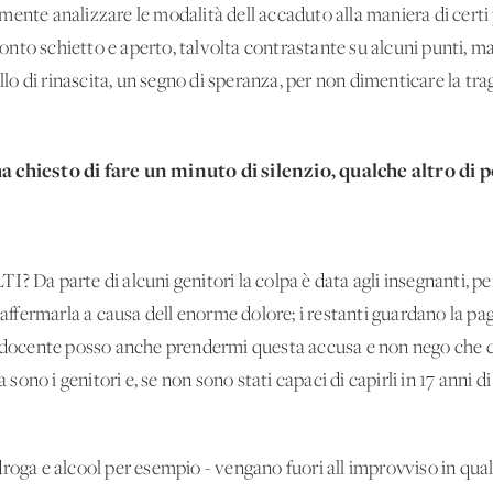
ente analizzare le modalità dell'accaduto alla maniera di certi
nto schietto e aperto, talvolta contrastante su alcuni punti, m
ello di rinascita, un segno di speranza, per non dimenticare la tra
ha chiesto di fare un minuto di silenzio, qualche altro di
? Da parte di alcuni genitori la colpa è data agli insegnanti, pe
 affermarla a causa dell'enorme dolore; i restanti guardano la pag
a docente posso anche prendermi questa accusa e non nego che ci
a sono i genitori e, se non sono stati capaci di capirli in 17 anni d
roga e alcool per esempio - vengano fuori all'improvviso in qualc