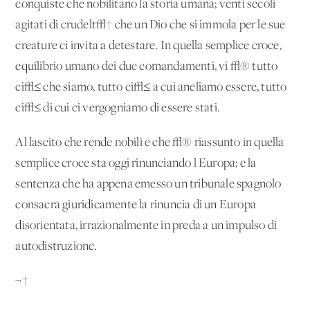
conquiste che nobilitano la storia umana; venti secoli
agitati di crudelt√† che un Dio che si immola per le sue
creature ci invita a detestare. In quella semplice croce,
equilibrio umano dei due comandamenti, vi √® tutto
ci√≤ che siamo, tutto ci√≤ a cui aneliamo essere, tutto
ci√≤ di cui ci vergogniamo di essere stati.
Al lascito che rende nobili e che √® riassunto in quella
semplice croce sta oggi rinunciando l'Europa; e la
sentenza che ha appena emesso un tribunale spagnolo
consacra giuridicamente la rinuncia di un'Europa
disorientata, irrazionalmente in preda a un impulso di
autodistruzione.
¬†