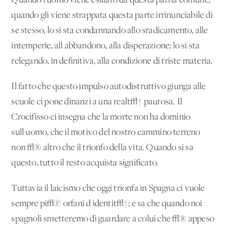
Quando l'uomo viene esiliato da questa patria comune,
quando gli viene strappata questa parte irrinunciabile di
se stesso, lo si sta condannando allo sradicamento, alle
intemperie, all'abbandono, alla disperazione; lo si sta
relegando, in definitiva, alla condizione di triste materia.
Il fatto che questo impulso autodistruttivo giunga alle
scuole ci pone dinanzi a una realt√† paurosa. Il
Crocifisso ci insegna che la morte non ha dominio
sull'uomo, che il motivo del nostro cammino terreno
non √® altro che il trionfo della vita. Quando si sa
questo, tutto il resto acquista significato.
Tuttavia il laicismo che oggi trionfa in Spagna ci vuole
sempre pi√π orfani d'identit√†; e sa che quando noi
spagnoli smetteremo di guardare a colui che √® appeso