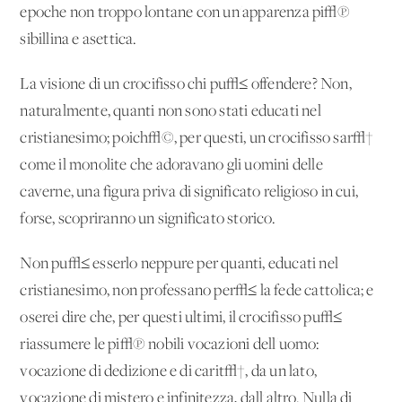
epoche non troppo lontane con un'apparenza pi√π
sibillina e asettica.
La visione di un crocifisso chi pu√≤ offendere? Non,
naturalmente, quanti non sono stati educati nel
cristianesimo; poich√©, per questi, un crocifisso sar√†
come il monolite che adoravano gli uomini delle
caverne, una figura priva di significato religioso in cui,
forse, scopriranno un significato storico.
Non pu√≤ esserlo neppure per quanti, educati nel
cristianesimo, non professano per√≤ la fede cattolica; e
oserei dire che, per questi ultimi, il crocifisso pu√≤
riassumere le pi√π nobili vocazioni dell'uomo:
vocazione di dedizione e di carit√†, da un lato,
vocazione di mistero e infinitezza, dall'altro. Nulla di