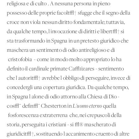
religiosa e di culto'. A nessuna persona in pieno
possesso delle proprie facolt√† sfugge che il segno della
croce non viola nessun diritto fondamentale; tuttavia,
da qualche tempo, l'invocazione di diritti e libert√† si
sta trasformando in Spagna in un pretesto giuridico che
maschera un sentimento di odio antireligioso e di
'cristofobia' - come in modo molto appropriato lo ha
definito il cardinale primate Ca√±izares - sentimento
che l'autorit√† avrebbe l'obbligo di perseguire, invece di
concedergli una copertura giuridica. Da qualche tempo,
in Spagna l'alone di odio attorno alla Chiesa di Dio -
cos√¨ defin√¨ Chesterton in
L'uomo eterno
quella
'fosforescenza extraterrena' che, nei crepuscoli della
storia, perseguita i cristiani - si √® mascherato di
giuridicit√†, sostituendo l'accanimento cruento di altre