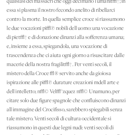
qualsiasi dei massacri che oggi decimano l'umanit√†; in
essa si plasma il nostro fecondo anelito di ribellarci
contro la morte. In quella semplice croce si riassumono
le due vocazioni pi√π nobili dell'uomo: una vocazione
di piet√† e di donazione dinanzi alla sofferenza umana;
e, insieme a essa, spiegandola, una vocazione di
trascendenza che ci aiuta ogni giorno a risuscitare dalle
macerie della nostra fragilit√†. Per venti secoli, il
mistero della Croce √® servito anche da gioiosa
ispirazione alle pi√π durature creazioni mdell'arte e
dell'intelletto; n√© Vel√°zquez n√© Unamuno, per
citare solo due figure spagnole che confluiscono dinanzi
all'immagine del Crocifisso, sarebbero spiegabili senza
tale mistero. Venti secoli di cultura occidentale si
riassumono in questi due legni nudi: venti secoli di