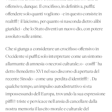
offensivo, dunque. Il crocifisso, in definitiva, pu√≤
offendere solo quanti vogliono - e in questo consiste in
realt√† il laicismo, per quanto si nasconda dietro alibi
giuridici - che lo Stato diventi un nuovo dio, con potere
assoluto sulle anime.
Che si giunga a considerare un crocifisso offensivo in
Occidente si pu√≤ solo interpretare come un sintomo
allarmante di amnesia o necrosi culturale; o - cos√¨ ha
detto Benedetto XVI nel suo discorso di apertura del
recente Sinodo - come una 'perdita d'identit√†'. Da
qualche tempo, un impulso autodistruttivo si sta
impossessando dell'Europa, trovando la sua espressione
pi√π triste e pervicace nell'ansia di cancellare dalla
nostra memoria il lascito morale e culturale del