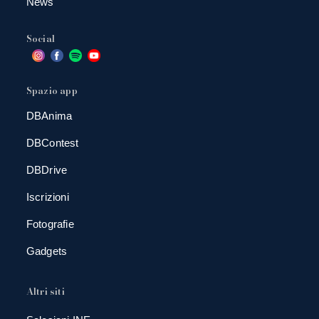
News
Social
Spazio app
DBAnima
DBContest
DBDrive
Iscrizioni
Fotografie
Gadgets
Altri siti