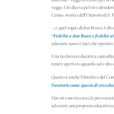
una casa – veggo u recinto per la r
veggo. Ciò diceva pel vivo desideri
Cenno storico dell’Oratorio di S. F.
… e quel sogno di don Bosco, è diven
“Fedeltà a don Bosco e fedeltà ai
salesiani, suore e laici che operan
Una ricchezza educativa custodita s
tenere aperto lo sguardo sul volt
Questo è anche l’obiettivo del Con
l’oratorio come spazio di crescita
I lavori sono in corso, le provocaz
ad essere una proposta educativa e 