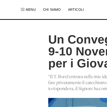
MENU
CHI SIAMO
ARTICOLI
Un Conveg
9-10 Nove
per i Giov
“Il T. Borel entrava nelle mie id
fare privatamente il catechismo 
io rispondeva, il Signore ha comi