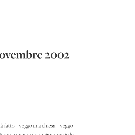
 Novembre 2002
già fatto – veggo una chiesa – veggo