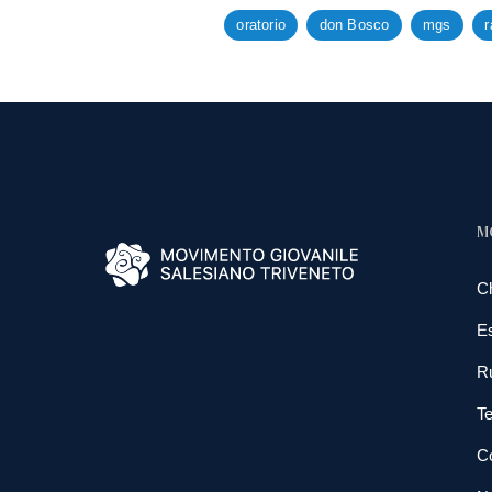
oratorio
don Bosco
mgs
r
M
C
E
R
Te
Co