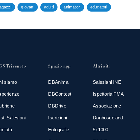
agazzi
giovani
adulti
animatori
educatori
GS Triveneto
Spazio app
Altri siti
hi siamo
DBAnima
Salesiani INE
sperienze
DBContest
Ispettoria FMA
ubriche
DBDrive
Associazione
sti Salesiani
Iscrizioni
Donboscoland
ntatti
Fotografie
5x1000