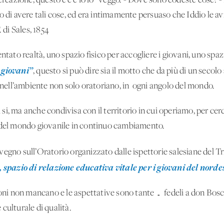
icreazione, questo c’è e io lo veggo. - Dove sono codeste cose? 
o di avere tali cose, ed era intimamente persuaso che Iddio le 
 di Sales, 1854
tato realtà, uno spazio fisico per accogliere i giovani, uno spazio
 giovani”
, questo si può dire sia il motto che da più di un seco
o nell’ambiente non solo oratoriano, in ogni angolo del mondo.
i, ma anche condivisa con il territorio in cui operiamo, per cerc
o del mondo giovanile in continuo cambiamento.
vegno sull’Oratorio organizzato dalle ispettorie salesiane del T
, spazio di relazione educativa vitale per i giovani del norde
ioni non mancano e le aspettative sono tante … fedeli a don Bosc
culturale di qualità.