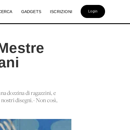
CERCA
GADGETS
ISCRIZIONI
Login
 Mestre
ani
una dozzina di ragazzini, e
nostri disegni.- Non così,