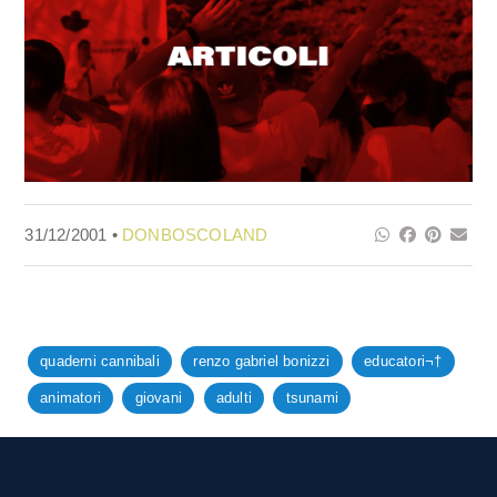
31/12/2001 •
DONBOSCOLAND
quaderni cannibali
renzo gabriel bonizzi
educatori¬†
animatori
giovani
adulti
tsunami