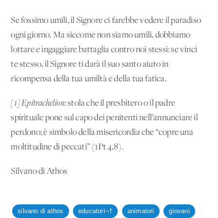
Se fossimo umili, il Signore ci farebbe vedere il paradiso
ogni giorno. Ma siccome non siamo umili, dobbiamo
lottare e ingaggiare battaglia contro noi stessi: se vinci
te stesso, il Signore ti darà il suo santo aiuto in
ricompensa della tua umiltà e della tua fatica.
[1] Epitrachelion:
stola che il presbitero o il padre
spirituale pone sul capo dei penitenti nell’annunciare il
perdono; è simbolo della misericordia che “copre una
moltitudine di peccati” (1Pt 4,8).
Silvano di Athos
silvano di athos
educatori¬†
animatori
giovani