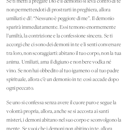
Se ti metti a pregare Dio e il demonio si leva contro di te
non permettendoti di prostrarti in preghiera, allora
umiliati e di’: “Nessuno è peggiore di me”. Il demonio
sparirà immediatamente. Essi temono enormemente
l’umiltà, la contrizione e la confessione sincera. Se ti
accorgi che ci sono dei demoni in te e li senti conversare
tra loro, non scoraggiarti: abitano il tuo corpo, non la tua
anima. Umiliati, ama il digiuno e non bere vodka né
vino. Se non hai obbedito al tuo igumeno o al tuo padre
spirituale, allora c’è un demonio in te: così accade dopo
ogni peccato.
Se uno si confessa senza avere il cuore puro e segue la
volontà propria, allora, anche se si accosta ai santi
misteri, i demoni abitano nel suo corpo e sconvolgono la
mente. Se vuoi che i demoni non abitino in te, allora