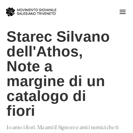
Starec Silvano
dell'Athos,
Note a
margine di un
catalogo di
fiori
Io amo i fiori. Ma ami il Signore e ami i nemici che ti