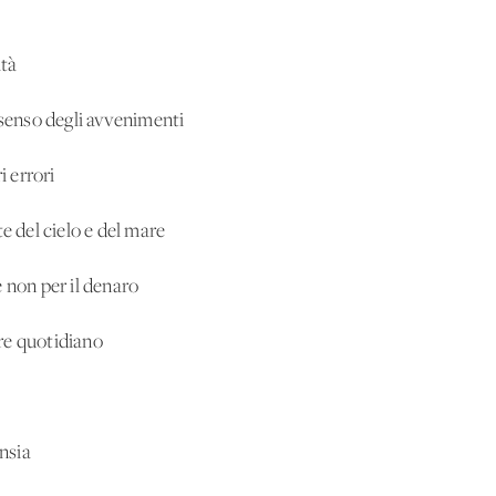
ità
 senso degli avvenimenti
i errori
e del cielo e del mare
 non per il denaro
re quotidiano
ansia