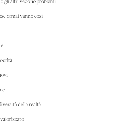
o gli altri vedono problemi
cose ormai vanno così
ie
ocrità
uovi
one
versità della realtà
 valorizzato