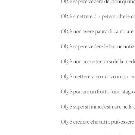
Ol3 è sapere vedere dei doni quand
Ol3 è smettere di ripetersi che le 
Ol3 è non avere paura di cambiare
Ol3 è sapere vedere le buone notiz
Ol3 è non accontentarsi della medi
Ol3 è mettere vino nuovo in otri n
Ol3 è portare un frutto fuori stagi
Ol3 è sapersi immedesimare nella di
Ol3 è credere che tutto può essere