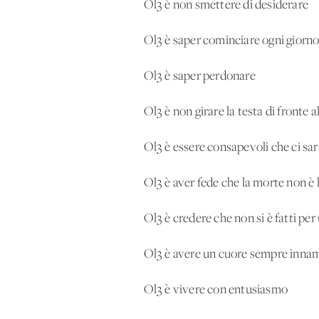
Ol3 è non smettere di desiderare
Ol3 è saper cominciare ogni giorn
Ol3 è saper perdonare
Ol3 è non girare la testa di fronte al
Ol3 è essere consapevoli che ci sa
Ol3 è aver fede che la morte non è 
Ol3 è credere che non si è fatti pe
Ol3 è avere un cuore sempre inna
Ol3 è vivere con entusiasmo