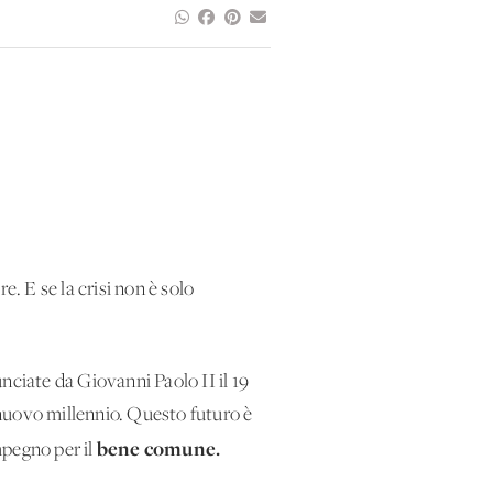
ire. E se la crisi non è solo
unciate da Giovanni Paolo II il 19
l nuovo millennio. Questo futuro è
bene comune.
impegno per il