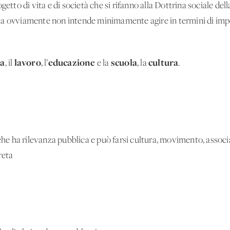
getto di vita e di società che si rifanno alla Dottrina sociale d
Ma ovviamente non intende minimamente agire in termini di impo
ia
lavoro
educazione
scuola
cultura
, il
, l’
e la
, la
.
 che ha rilevanza pubblica e può farsi cultura, movimento, associ
reta