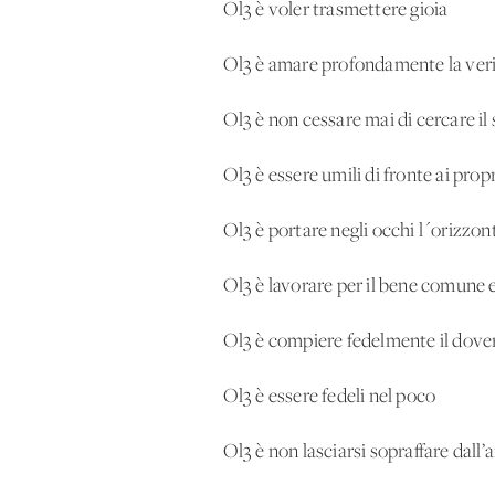
Ol3 è voler trasmettere gioia
Ol3 è amare profondamente la ver
Ol3 è non cessare mai di cercare il
Ol3 è essere umili di fronte ai propr
Ol3 è portare negli occhi l´orizzont
Ol3 è lavorare per il bene comune e
Ol3 è compiere fedelmente il dove
Ol3 è essere fedeli nel poco
Ol3 è non lasciarsi sopraffare dall’