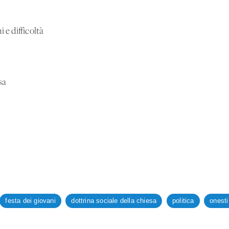
 e difficoltà
sa
festa dei giovani
dottrina sociale della chiesa
politica
onesti