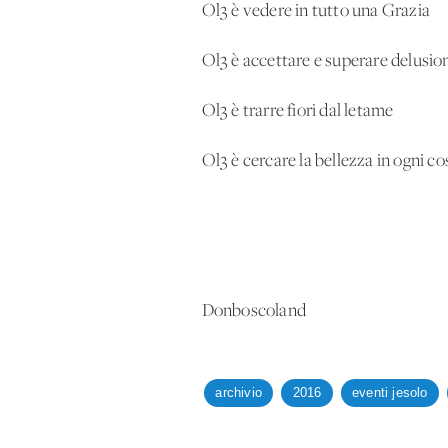
Ol3 è vedere in tutto una Grazia
Ol3 è accettare e superare delusioni
Ol3 è trarre fiori dal letame
Ol3 è cercare la bellezza in ogni co
Donboscoland
archivio
2016
eventi jesolo