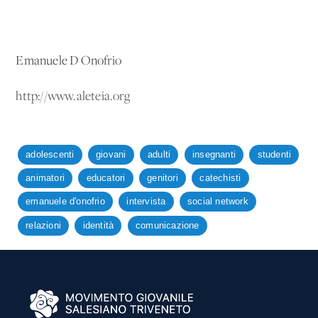
Emanuele D'Onofrio
http://www.aleteia.org
adolescenti
giovani
adulti
insegnanti
studenti
animatori
educatori
genitori
catechisti
emanuele d'onofrio
intervista
social network
relazioni
identità
comunicazione