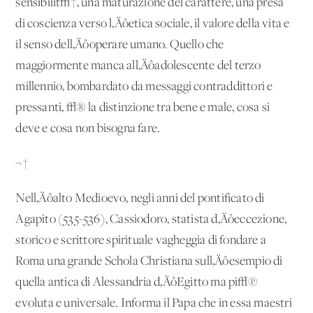
sensibilit√†, una maturazione del carattere, una presa
di coscienza verso l‚Äôetica sociale, il valore della vita e
il senso dell‚Äôoperare umano. Quello che
maggiormente manca all‚Äôadolescente del terzo
millennio, bombardato da messaggi contraddittori e
pressanti, √® la distinzione tra bene e male, cosa si
deve e cosa non bisogna fare.
¬†
Nell‚Äôalto Medioevo, negli anni del pontificato di
Agapito (535-536), Cassiodoro, statista d‚Äôeccezione,
storico e scrittore spirituale vagheggia di fondare a
Roma una grande Schola Christiana sull‚Äôesempio di
quella antica di Alessandria d‚ÄôEgitto ma pi√π
evoluta e universale. Informa il Papa che in essa maestri