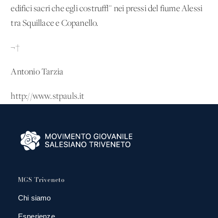
edifici sacri che egli costru√¨ nei pressi del fiume Alessi
tra Squillace e Copanello.
¬†
Antonio Tarzia
http://www.stpauls.it
MGS Triveneto
Chi siamo
Esperienze