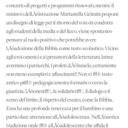
concerto di progetti e programmi rinnovati, mentre il
ministro dell‚Äôistruzione Mariastella Gelmini propone
un disegno di legge per il ritorno del voto in condotta
agli studenti della media e del liceo, viene spontaneo
pensare al ruolo positivo che potrebbe avere
l‚Äôadozione della Bibbia come testo scolastico. Vicino
agli eroi omerici e ai pensatori della letteratura latina
avremmo i patriarchi, i profeti d‚ÄôIsraele, certamente
non meno esemplari e affascinanti? Non vi √® testo
antico pi√π pedagogicamente formativo verso la
giustizia, l‚Äôonest√†, la solidariet√†, il dialogo e il
senso del limite, il rispetto del creato, come la Bibbia.
Essa ha una profonda tenerezza per il bambino e una
particolare attenzione all‚Äôadolescenza. Nell‚Äôantica
tradizione orale √® all‚Äôadolescente che affida il