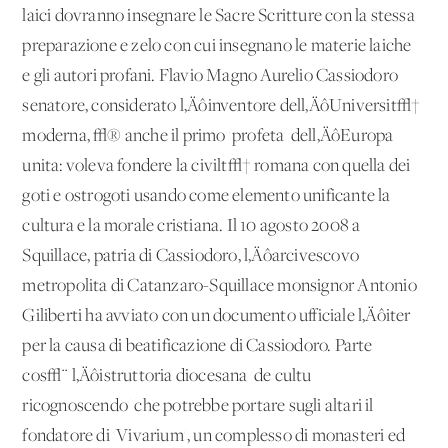
laici dovranno insegnare le Sacre Scritture con la stessa
preparazione e zelo con cui insegnano le materie laiche
e gli autori profani. Flavio Magno Aurelio Cassiodoro
senatore, considerato l‚Äôinventore dell‚ÄôUniversit√†
moderna, √® anche il primo 'profeta' dell‚ÄôEuropa
unita: voleva fondere la civilt√† romana con quella dei
goti e ostrogoti usando come elemento unificante la
cultura e la morale cristiana. Il 10 agosto 2008 a
Squillace, patria di Cassiodoro, l‚Äôarcivescovo
metropolita di Catanzaro-Squillace monsignor Antonio
Giliberti ha avviato con un documento ufficiale l‚Äôiter
per la causa di beatificazione di Cassiodoro. Parte
cos√¨ l‚Äôistruttoria diocesana 'de cultu
ricognoscendo' che potrebbe portare sugli altari il
fondatore di 'Vivarium', un complesso di monasteri ed