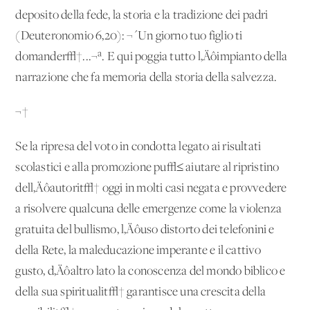
deposito della fede, la storia e la tradizione dei padri
(Deuteronomio 6,20): ¬´Un giorno tuo figlio ti
domander√†...¬ª. E qui poggia tutto l‚Äôimpianto della
narrazione che fa memoria della storia della salvezza.
¬†
Se la ripresa del voto in condotta legato ai risultati
scolastici e alla promozione pu√≤ aiutare al ripristino
dell‚Äôautorit√† oggi in molti casi negata e provvedere
a risolvere qualcuna delle emergenze come la violenza
gratuita del bullismo, l‚Äôuso distorto dei telefonini e
della Rete, la maleducazione imperante e il cattivo
gusto, d‚Äôaltro lato la conoscenza del mondo biblico e
della sua spiritualit√† garantisce una crescita della