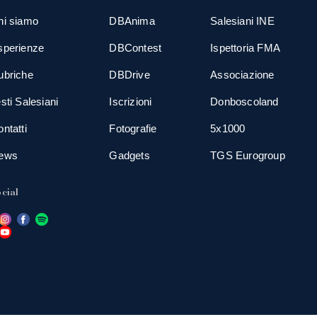
hi siamo
DBAnima
Salesiani INE
sperienze
DBContest
Ispettoria FMA
ubriche
DBDrive
Associazione
sti Salesiani
Iscrizioni
Donboscoland
ntatti
Fotografie
5x1000
ews
Gadgets
TGS Eurogroup
cial