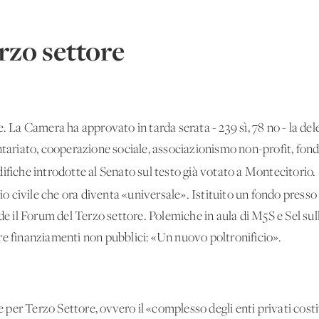
rzo settore
. La Camera ha approvato in tarda serata - 239 sì, 78 no - la del
ntariato, cooperazione sociale, associazionismo non-profit, fond
ifiche introdotte al Senato sul testo già votato a Montecitorio
zio civile che ora diventa «universale». Istituito un fondo presso 
de il Forum del Terzo settore. Polemiche in aula di M5S e Sel sull
re finanziamenti non pubblici: «Un nuovo poltronificio».
de per Terzo Settore, ovvero il «complesso degli enti privati cost