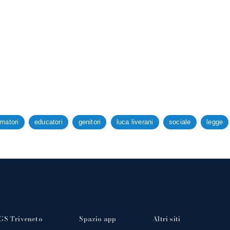
matori
educatori
genitori
luca liverani
sociale
legge
GS Triveneto
Spazio app
Altri siti