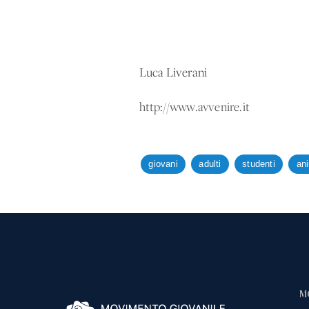
Luca Liverani
http://www.avvenire.it
giovani
adulti
studenti
ani
M