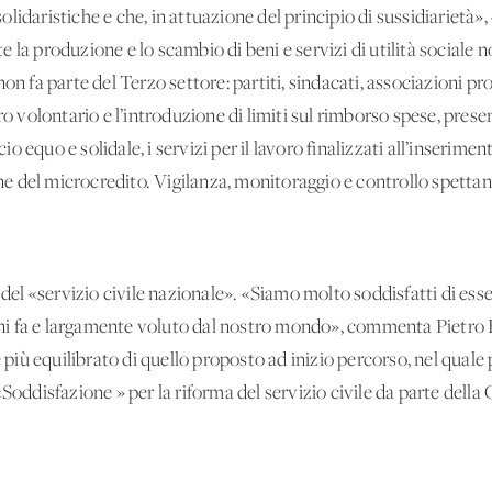
e solidaristiche e che, in attuazione del principio di sussidiariet
 la produzione e lo scambio di beni e servizi di utilità sociale 
on fa parte del Terzo settore: partiti, sindacati, associazioni pro
ro volontario e l’introduzione di limiti sul rimborso spese, prese
 equo e solidale, i servizi per il lavoro finalizzati all’inserimen
ione del microcredito. Vigilanza, monitoraggio e controllo spetta
del «servizio civile nazionale». «Siamo molto soddisfatti di esse
i fa e largamente voluto dal nostro mondo», commenta Pietro B
 è più equilibrato di quello proposto ad inizio percorso, nel qual
«Soddisfazione » per la riforma del servizio civile da parte della