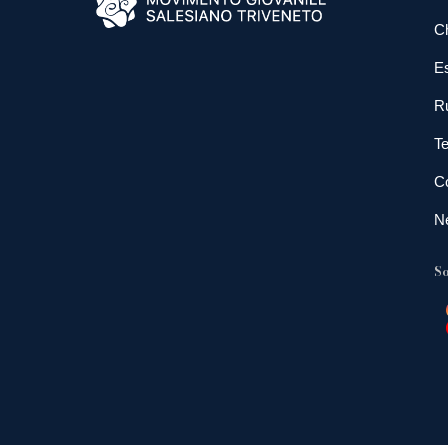
C
E
R
Te
Co
N
So