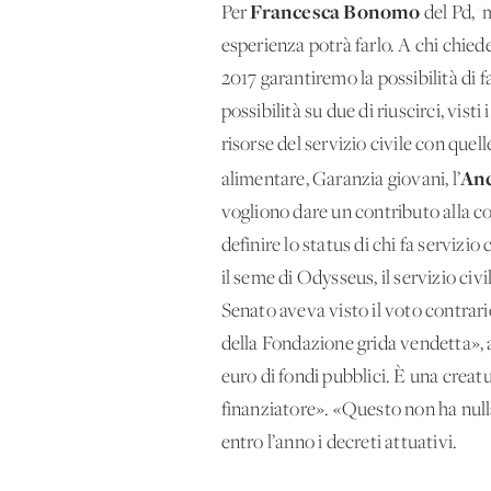
Francesca Bonomo
Per
del Pd, '
esperienza potrà farlo. A chi chied
2017 garantiremo la possibilità di 
possibilità su due di riuscirci, vist
risorse del servizio civile con quell
An
alimentare, Garanzia giovani, l’
vogliono dare un contributo alla co
definire lo status di chi fa servizi
il seme di Odysseus, il servizio civ
Senato aveva visto il voto contrario
della Fondazione grida vendetta», a
euro di fondi pubblici. È una creat
finanziatore». «Questo non ha null
entro l’anno i decreti attuativi.