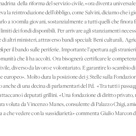
madrina' della riforma del servizio civile, «ora diventa universal
eva la reintroduzione dell’obbligo, come Salvini, diciamo che i g
farlo a 100mila giovani, sostanzialmente a tutti quelli che fino
i i limiti dei fondi disponibili. Per arrivare agli stanziamenti nece
e di altri ministeri, attraverso bandi speciali: Beni culturali, Agr
ci
per il bando sulle periferie. Importante l’apertura agli stranier
munità che li ha accolti. Ora bisognerà certificare le competenz
o civile, diverso da lavoro e volontariato. E garantire lo scambio 
ile europeo». Molto dura la posizione dei 5 Stelle sulla Fondazione
 anche di una decina di parlamentari del Pd. «Tra tutti i passaggi
ttaccano i deputati grillini. «Una fondazione di diritto privato,
ura voluta da Vincenzo Manes, consulente di Palazzo Chigi, amico
a a che vedere con la sussidiarietà» commenta Giulio Marcon di