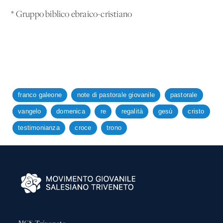
* Gruppo biblico ebraico-cristiano
franco galeone
note di pastorale giovanile
pastorale
vangelo
domenica
re
regalità
gesù
cristo
testimonianza
croce
trono
MGS Triveneto