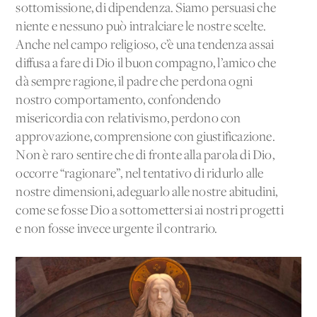
sottomissione, di dipendenza. Siamo persuasi che
niente e nessuno può intralciare le nostre scelte.
Anche nel campo religioso, c’è una tendenza assai
diffusa a fare di Dio il buon compagno, l’amico che
dà sempre ragione, il padre che perdona ogni
nostro comportamento, confondendo
misericordia con relativismo, perdono con
approvazione, comprensione con giustificazione.
Non è raro sentire che di fronte alla parola di Dio,
occorre “ragionare”, nel tentativo di ridurlo alle
nostre dimensioni, adeguarlo alle nostre abitudini,
come se fosse Dio a sottomettersi ai nostri progetti
e non fosse invece urgente il contrario.