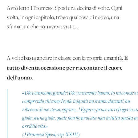
Avrò letto I Promessi Sposi una decina di volte. Ogni
volta, in ogni capitolo, trovo qualcosa di nuovo, una
sfumatura che non avevo visto...
E
A volte basta andare in classe con la propria umanità.
tutto diventa occasione per raccontare il cuore
dell'uomo
.
«Dio veramente grande! Dio veramente buono! Io mi conosco 
comprendo chi sono; le mie iniquità mi stanno davanti; ho
ribrezzo di me stesso; eppure…! Eppure provo un refrigerio, 
gioia, sì una gioia, quale non ho provata mai in tutta questa m
orribile vita»
(I Promessi Sposi, cap. XXIII)