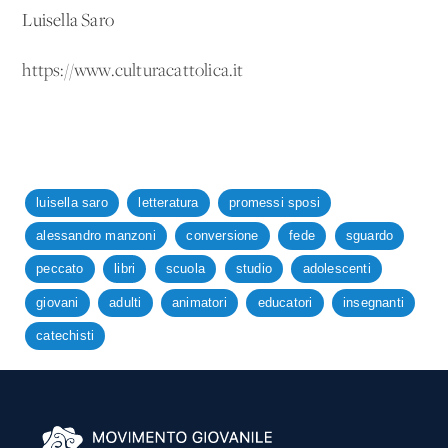
Luisella Saro
https://www.culturacattolica.it
luisella saro
letteratura
promessi sposi
alessandro manzoni
conversione
fede
sguardo
peccato
libri
scuola
studio
adolescenti
giovani
adulti
animatori
educatori
insegnanti
catechisti