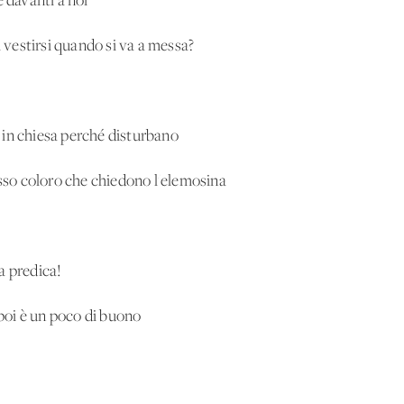
e davanti a noi
i vestirsi quando si va a messa?
ei in chiesa perché disturbano
esso coloro che chiedono l'elemosina
la predica!
 poi è un poco di buono