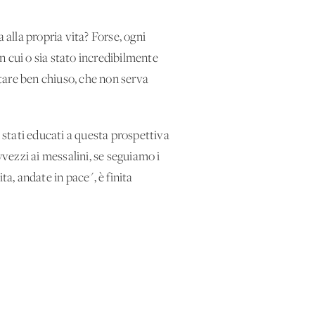
 alla propria vita? Forse, ogni
n cui o sia stato incredibilmente
tare ben chiuso, che non serva
stati educati a questa prospettiva
vvezzi ai messalini, se seguiamo i
a, andate in pace", è finita