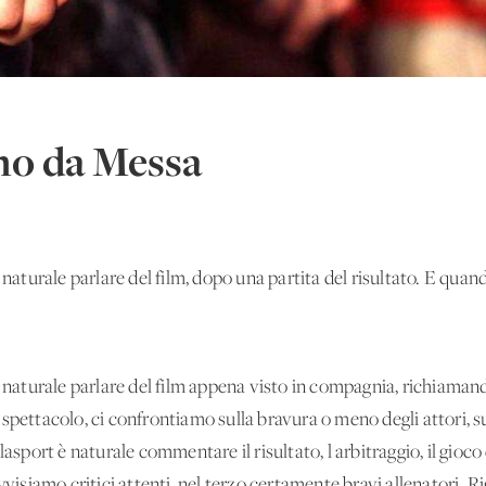
o da Messa
urale parlare del film, dopo una partita del risultato. E quando
aturale parlare del film appena visto in compagnia, richiamand
spettacolo, ci confrontiamo sulla bravura o meno degli attori, su
lasport è naturale commentare il risultato, l'arbitraggio, il gioc
vvisiamo critici attenti, nel terzo certamente bravi allenatori. R