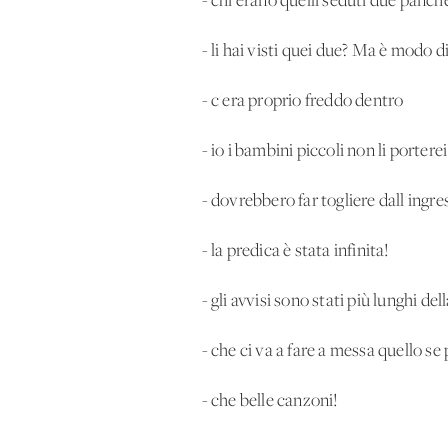
- chi erano quelli seduti due panch
- li hai visti quei due? Ma è modo d
- c'era proprio freddo dentro
- io i bambini piccoli non li porter
- dovrebbero far togliere dall'ingr
- la predica è stata infinita!
- gli avvisi sono stati più lunghi del
- che ci va a fare a messa quello se
- che belle canzoni!