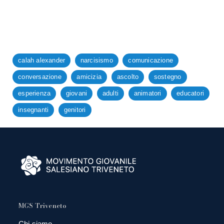
calah alexander
narcisismo
comunicazione
conversazione
amicizia
ascolto
sostegno
esperienza
giovani
adulti
animatori
educatori
insegnanti
genitori
MGS Triveneto
Chi siamo