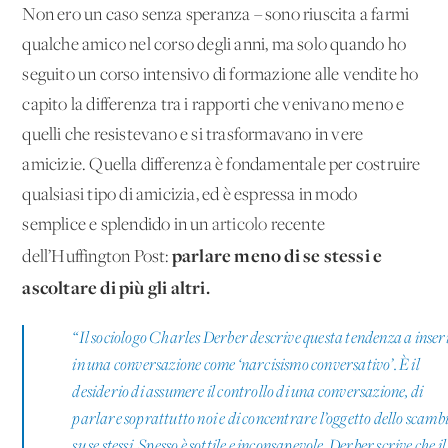
Non ero un caso senza speranza – sono riuscita a farmi
qualche amico nel corso degli anni, ma solo quando ho
seguito un corso intensivo di formazione alle vendite ho
capito la differenza tra i rapporti che venivano meno e
quelli che resistevano e si trasformavano in vere
amicizie. Quella differenza è fondamentale per costruire
qualsiasi tipo di amicizia, ed è espressa in modo
semplice e splendido in un
articolo
recente
parlare meno di se stessi e
dell’Huffington Post:
ascoltare di più gli altri.
“
Il sociologo Charles Derber descrive questa tendenza a inser
in una conversazione come ‘narcisismo conversativo’. È il
desiderio di assumere il controllo di una conversazione, di
parlare soprattutto noi e di concentrare l’oggetto dello scamb
su se stessi. Spesso è sottile e inconsapevole. Derber scrive che il