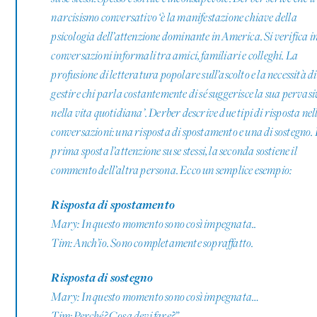
narcisismo conversativo ‘è la manifestazione chiave della
psicologia dell’attenzione dominante in America. Si verifica i
conversazioni informali tra amici, familiari e colleghi. La
profusione di letteratura popolare sull’ascolto e la necessità di
gestire chi parla costantemente di sé suggerisce la sua pervasi
nella vita quotidiana’. Derber descrive due tipi di risposta nel
conversazioni: una risposta di spostamento e una di sostegno.
prima sposta l’attenzione su se stessi, la seconda sostiene il
commento dell’altra persona. Ecco un semplice esempio:
Risposta di spostamento
Mary: In questo momento sono così impegnata..
Tim: Anch’io. Sono completamente sopraffatto.
Risposta di sostegno
Mary: In questo momento sono così impegnata…
Tim: Perché? Cosa devi fare?
”