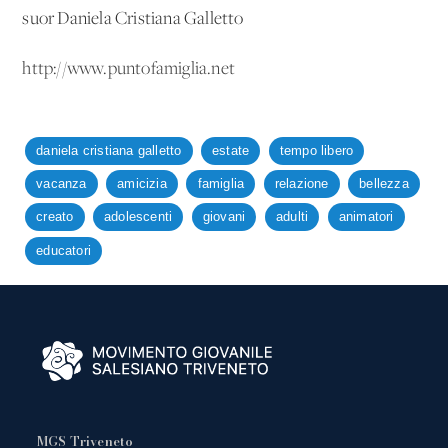
suor Daniela Cristiana Galletto
http://www.puntofamiglia.net
daniela cristiana galletto
estate
tempo libero
vacanza
amicizia
famiglia
relazione
bellezza
creato
adolescenti
giovani
adulti
animatori
educatori
MGS Triveneto