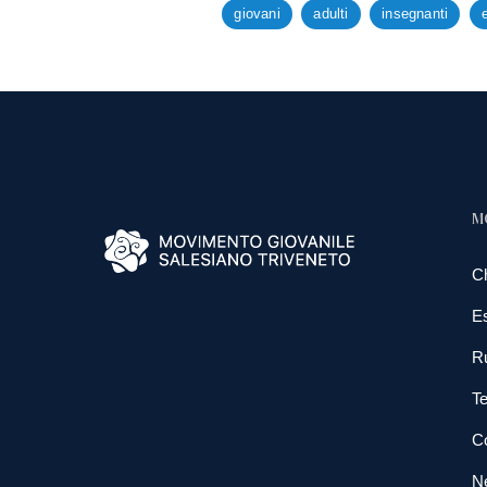
giovani
adulti
insegnanti
M
C
E
R
Te
Co
N