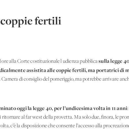
coppie fertili
sulla legge 40
ore alla Corte costituzionale l'udienza pubblica
icalmente assistita alle coppie fertili, ma portatrici di 
la Camera di consiglio del pomeriggio, ma potrebbe arrivare anch
inato oggi la legge 40, per l’undicesima volta in 11 anni
 ritornare al far west della provetta. Ma solo due, finora, le pr
volta, c’è la disposizione che consente l’accesso alla procreazio