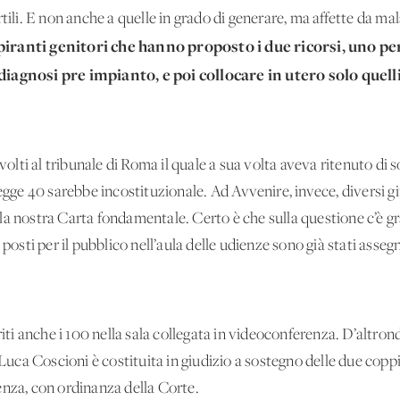
tili. E non anche a quelle in grado di generare, ma affette da mal
piranti genitori che hanno proposto i due ricorsi, uno pe
diagnosi pre impianto, e poi collocare in utero solo quell
ivolti al tribunale di Roma il quale a sua volta aveva ritenuto di 
legge 40 sarebbe incostituzionale. Ad Avvenire, invece, diversi gi
la nostra Carta fondamentale. Certo è che sulla questione c’è gr
 posti per il pubblico nell’aula delle udienze sono già stati assegn
riti anche i 100 nella sala collegata in videoconferenza. D’altron
 Luca Coscioni è costituita in giudizio a sostegno delle due coppi
enza, con ordinanza della Corte.