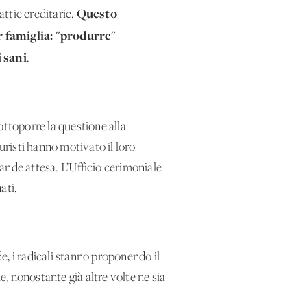
Questo
attie ereditarie.
r famiglia: "produrre"
i sani
.
sottoporre la questione alla
uristi hanno motivato il loro
ande attesa. L’Ufficio cerimoniale
ati.
de, i radicali stanno proponendo il
e, nonostante già altre volte ne sia