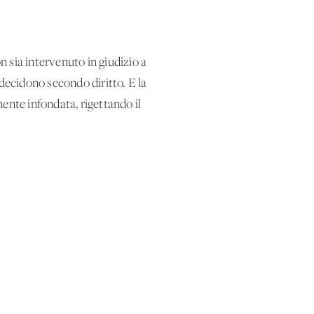
on sia intervenuto in giudizio a
 decidono secondo diritto. E la
ente infondata, rigettando il