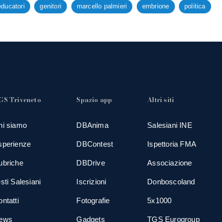
educatori
genitori
marcello palmieri
embrione
politica
GS Triveneto
Spazio app
Altri siti
hi siamo
DBAnima
Salesiani INE
sperienze
DBContest
Ispettoria FMA
ubriche
DBDrive
Associazione
sti Salesiani
Iscrizioni
Donboscoland
ntatti
Fotografie
5x1000
ews
Gadgets
TGS Eurogroup