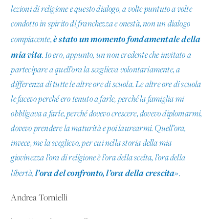
lezioni di religione e questo dialogo, a volte puntuto a volte
condotto in spirito di franchezza e onestà, non un dialogo
è stato un momento fondamentale della
compiacente,
mia vita
. Io ero, appunto, un non credente che invitato a
partecipare a quell’ora la sceglieva volontariamente, a
differenza di tutte le altre ore di scuola. Le altre ore di scuola
le facevo perché ero tenuto a farle, perché la famiglia mi
obbligava a farle, perché dovevo crescere, dovevo diplomarmi,
dovevo prendere la maturità e poi laurearmi. Quell’ora,
invece, me la sceglievo, per cui nella storia della mia
giovinezza l’ora di religione è l’ora della scelta, l’ora della
l’ora del confronto, l’ora della crescita
libertà,
».
Andrea Tornielli