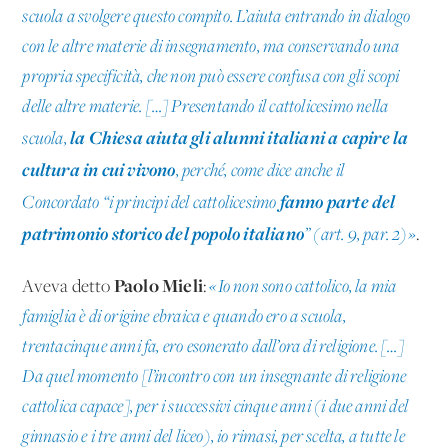
scuola a svolgere questo compito. L’aiuta entrando in dialogo
con le altre materie di insegnamento, ma conservando una
propria specificità, che non può essere confusa con gli scopi
delle altre materie. […] Presentando il cattolicesimo nella
la Chiesa aiuta gli alunni italiani a capire la
scuola,
cultura in cui vivono
, perché, come dice anche il
fanno parte del
Concordato “i principi del cattolicesimo
patrimonio storico del popolo italiano
” (art. 9, par. 2)»
.
Paolo Mieli
Aveva detto
:
«Io non sono cattolico, la mia
famiglia è di origine ebraica e quando ero a scuola,
trentacinque anni fa, ero esonerato dall’ora di religione. […]
Da quel momento [l’incontro con un insegnante di religione
cattolica capace], per i successivi cinque anni (i due anni del
ginnasio e i tre anni del liceo), io rimasi, per scelta, a tutte le