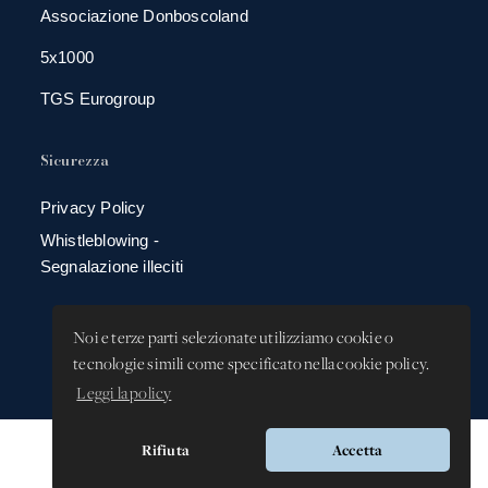
Associazione Donboscoland
5x1000
TGS Eurogroup
Sicurezza
Privacy Policy
Whistleblowing -
Segnalazione illeciti
Noi e terze parti selezionate utilizziamo cookie o
tecnologie simili come specificato nella cookie policy.
Leggi la policy
Rifiuta
Accetta
Versione app: 3.64.2 (18ea8745)