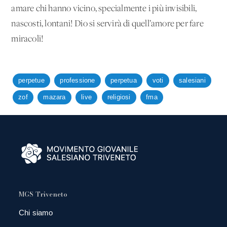
amare chi hanno vicino, specialmente i più invisibili,
nascosti, lontani! Dio si servirà di quell’amore per fare
miracoli!
perpetue
professione
perpetua
voti
salesiani
zof
mazara
live
religiosi
fma
MGS Triveneto
Chi siamo