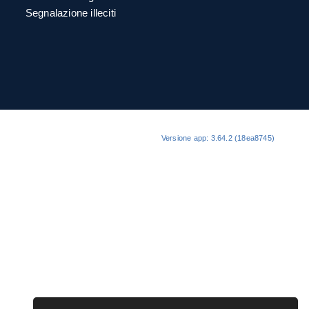
Segnalazione illeciti
Versione app: 3.64.2 (18ea8745)