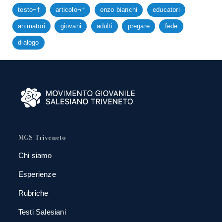
testo¬†
articolo¬†
enzo bianchi
educatori
animatori
giovani
adulti
pregare
fede
dialogo
MGS Triveneto
Chi siamo
Esperienze
Rubriche
Testi Salesiani