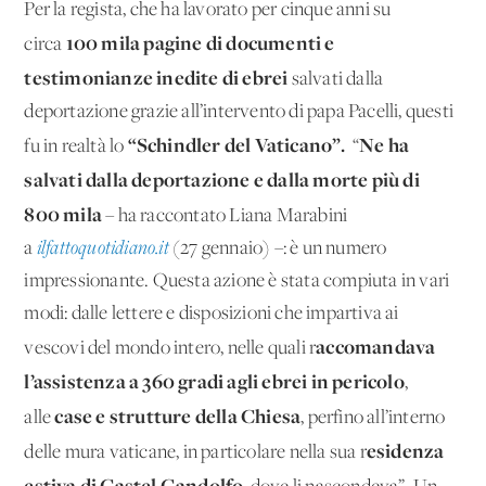
Per la regista, che ha lavorato per cinque anni su
100 mila pagine di documenti e
circa
testimonianze inedite di ebrei
salvati dalla
deportazione grazie all’intervento di papa Pacelli, questi
“Schindler del Vaticano”.
Ne ha
fu in realtà lo
“
s
alvati dalla deportazione e dalla morte più di
800 mila
– ha raccontato Liana Marabini
a
ilfattoquotidiano.it
(27 gennaio) –: è un numero
impressionante. Questa azione è stata compiuta in vari
modi: dalle lettere e disposizioni che impartiva ai
accomandava
vescovi del mondo intero, nelle quali r
l’assistenza a 360 gradi agli ebrei in pericolo
,
case e strutture della Chiesa
alle
, perfino all’interno
esidenza
delle mura vaticane, in particolare nella sua r
estiva di Castel Gandolfo