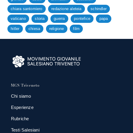
chiara santomiero
redazione aleteia
schindler
vaticano
storia
guerra
pontefice
papa
hitler
chiesa
religione
film
MGS Triveneto
Chi siamo
Esperienze
Rubriche
Testi Salesiani