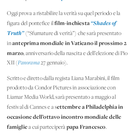
Oggi prova a ristabilire la verità su quel periodo e la
film-inchiesta
“Shades of
figura del pontefice il
Truth”
(“Sfumature di verità”) che sarà presentato
anteprima mondiale in Vaticano il prossimo 2
in
marzo
, anniversario della nascita e dell’elezione di Pio
XII (
Panorama
27 gennaio).
Scritto e diretto dalla regista Liana Marabini, il film
prodotto da Condor Pictures in associazione con
Liamar Media World, sarà presentato a maggio al
ettembre a Philadelphia in
festival di Cannes e a s
occasione dell’ottavo incontro mondiale delle
famiglie
papa Francesco
a cui parteciperà
.