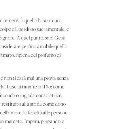
n temere. È quella l’ora in cui a
 colpe e il perdono sacramentale; e
el Signore. A quel punto, sarà Gesù
 considerare perfino amabile quella
l’Amato, ripiena del profumo di
e e non ti darà mai una prova senza
erla. Lasciati amare da Dio: come
 feconda o rugiada consolatrice,
 e restituito alla storia come dono
 dell’amore, la fedeltà alle persone
buon mercato. Impara, pregando, a