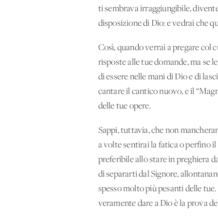
ti sembrava irraggiungibile, divente
disposizione di Dio: e vedrai che q
Così, quando verrai a pregare col c
risposte alle tue domande, ma se l
di essere nelle mani di Dio e di las
cantare il cantico nuovo, e il “Mag
delle tue opere.
Sappi, tuttavia, che non mancheranno 
a volte sentirai la fatica o perfino 
preferibile allo stare in preghiera d
di separarti dal Signore, allontanan
spesso molto più pesanti delle tue.
veramente dare a Dio è la prova dell