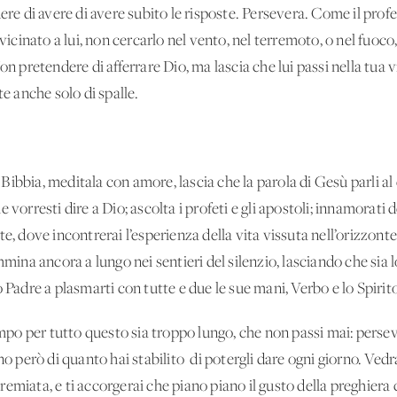
dere di avere di avere subito le risposte. Persevera. Come il pro
vicinato a lui, non cercarlo nel vento, nel terremoto, o nel fuoco,
on pretendere di afferrare Dio, ma lascia che lui passi nella tua vi
te anche solo di spalle.
a Bibbia, meditala con amore, lascia che la parola di Gesù parli al 
vorresti dire a Dio; ascolta i profeti e gli apostoli; innamorati de
te, dove incontrerai l’esperienza della vita vissuta nell’orizzont
mina ancora a lungo nei sentieri del silenzio, lasciando che sia lo
 Padre a plasmarti con tutte e due le sue mani, Verbo e lo Spirit
tempo per tutto questo sia troppo lungo, che non passi mai: perse
eno però di quanto hai stabilito di potergli dare ogni giorno. Ve
miata, e ti accorgerai che piano piano il gusto della preghiera cr