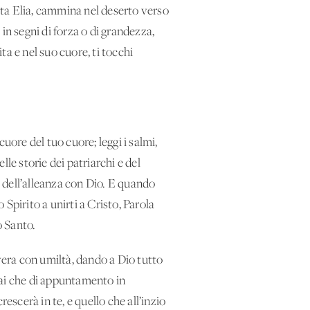
feta Elia, cammina nel deserto verso
 in segni di forza o di grandezza,
ta e nel suo cuore, ti tocchi
cuore del tuo cuore; leggi i salmi,
lle storie dei patriarchi e del
e dell’alleanza con Dio. E quando
 Spirito a unirti a Cristo, Parola
o Santo.
vera con umiltà, dando a Dio tutto
drai che di appuntamento in
escerà in te, e quello che all’inzio