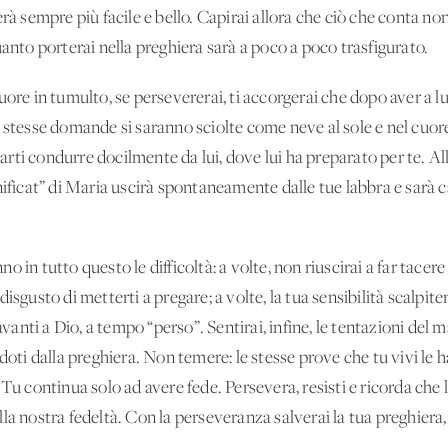
rà sempre più facile e bello. Capirai allora che ciò che conta no
uanto porterai nella preghiera sarà a poco a poco trasfigurato.
uore in tumulto, se persevererai, ti accorgerai che dopo aver a 
e stesse domande si saranno sciolte come neve al sole e nel cuor
ciarti condurre docilmente da lui, dove lui ha preparato per te. Al
nificat” di Maria uscirà spontaneamente dalle tue labbra e sarà 
in tutto questo le difficoltà: a volte, non riuscirai a far tacere i
il disgusto di metterti a pregare; a volte, la tua sensibilità scalpi
avanti a Dio, a tempo “perso”. Sentirai, infine, le tentazioni del 
doti dalla preghiera. Non temere: le stesse prove che tu vivi le ha
 Tu continua solo ad avere fede. Persevera, resisti e ricorda che
a nostra fedeltà. Con la perseveranza salverai la tua preghiera, e