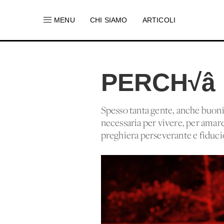
MENU
CHI SIAMO
ARTICOLI
PERCH√â
Spesso tanta gente, anche buoni 
necessaria per vivere, per amare
preghiera perseverante e fiduci