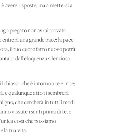
n è avere risposte, ma a mettersi a
lungo pregato non avrai trovato
e entrerà una grande pace: la pace
lora, il tuo cuore fatto nuovo potrà
cantato dall’eloquenza silenziosa
l chiasso che è intorno a te e in te;
terà, e qualunque atto ti sembrerà
maligno, che cercherà in tutti i modi
nno vissute i santi prima di te, e
 l’unica cosa che possiamo
 la tua vita.