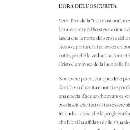
L’ORA DELL’OSCURITA
Verrà l’ora della “notte oscura”, in 
lottare con te è Dio stesso: rimuov
lascia che la notte dei sensi e dell
stesso a portare la tua croce e a co
notte, perché la vedrai trasformata
Cristo, luminosa della luce della P
Non avere paura, dunque, delle prov
darti la via d’uscita e non ti espor
una goccia d’acqua che evapora sotto
così lascia che tutto il tuo essere 
fecondo. Lascia che la preghiera facc
che Dio ti ha affidato e alle situa