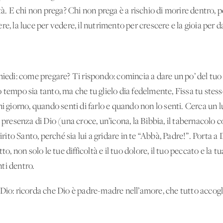
ità. E chi non prega? Chi non prega è a rischio di morire dentro,
vere, la luce per vedere, il nutrimento per crescere e la gioia per d
hiedi: come pregare? Ti rispondo: comincia a dare un po’ del tuo 
 tempo sia tanto, ma che tu glielo dia fedelmente, Fissa tu stes
ni giorno, quando senti di farlo e quando non lo senti. Cerca un l
 presenza di Dio (una croce, un’icona, la Bibbia, il tabernacolo 
irito Santo, perché sia lui a gridare in te “Abbà, Padre!”. Porta a 
to, non solo le tue difficoltà e il tuo dolore, il tuo peccato e la t
nti dentro.
Dio: ricorda che Dio è padre-madre nell’amore, che tutto accogli