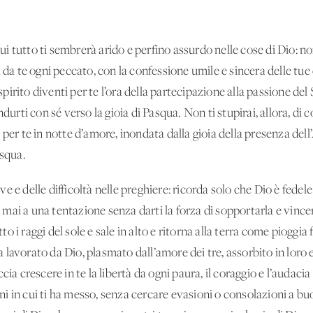
cui tutto ti sembrerà arido e perfino assurdo nelle cose di Dio: no
i da te ogni peccato, con la confessione umile e sincera delle tue
o spirito diventi per te l’ora della partecipazione alla passione d
ndurti con sé verso la gioia di Pasqua. Non ti stupirai, allora, di
 per te in notte d’amore, inondata dalla gioia della presenza del
asqua.
e e delle difficoltà nelle preghiere: ricorda solo che Dio è fedel
rà mai a una tentazione senza darti la forza di sopportarla e vinc
 i raggi del sole e sale in alto e ritorna alla terra come pioggia
sia lavorato da Dio, plasmato dall’amore dei tre, assorbito in loro
ia crescere in te la libertà da ogni paura, il coraggio e l’audacia
zioni in cui ti ha messo, senza cercare evasioni o consolazioni a 